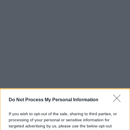
Do Not Process My Personal Information
If you wish to opt-out of the sale, sharing to third parties, or
processing of your personal or sensitive information for
targeted advertising by us, please use the below opt-out