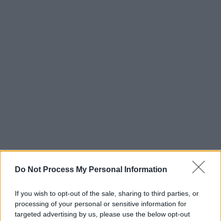
Do Not Process My Personal Information
If you wish to opt-out of the sale, sharing to third parties, or
processing of your personal or sensitive information for
targeted advertising by us, please use the below opt-out