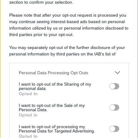
section to confirm your selection.
Please note that after your opt-out request is processed you
may continue seeing interest-based ads based on personal
information utilized by us or personal information disclosed to
third parties prior to your opt-out.
You may separately opt-out of the further disclosure of your
personal information by third parties on the IAB’s list of
downstream participants.
Personal Data Processing Opt Outs
This information may also be disclosed by us to third parties
on the IAB’s List of Downstream Participants that may further
I want to opt-out of the Sharing of my
disclose it to other third parties.
personal data.
Opted In
Please note that this website/app uses one or more Google
services and may gather and store information including but
I want to opt-out of the Sale of my
Personal Data.
not limited to your visit or usage behaviour. You may click to
Opted In
grant or deny consent to Google and its third-party tags to
use your data for below specified purposes in below Google
I want to opt-out of processing my
consent section.
Personal Data for Targeted Advertising.
Opted In