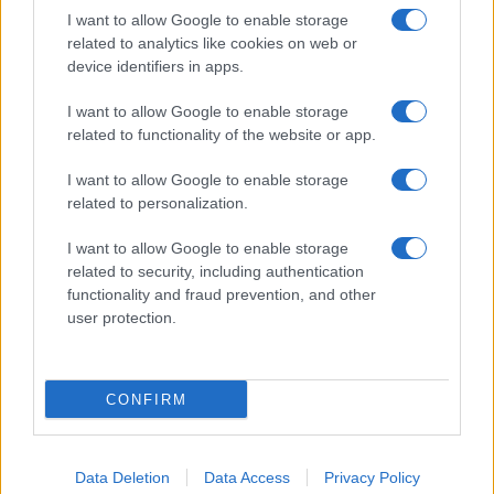
I want to allow Google to enable storage
related to analytics like cookies on web or
device identifiers in apps.
I want to allow Google to enable storage
related to functionality of the website or app.
I want to allow Google to enable storage
related to personalization.
I want to allow Google to enable storage
related to security, including authentication
functionality and fraud prevention, and other
user protection.
CONFIRM
Data Deletion
Data Access
Privacy Policy