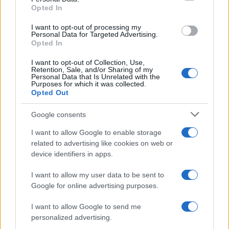
Opted In
grant or deny consent to Google and its third-party tags to
use your data for below specified purposes in below Google
I want to opt-out of processing my
consent section.
Personal Data for Targeted Advertising.
Opted In
I want to opt-out of Collection, Use,
Retention, Sale, and/or Sharing of my
Personal Data that Is Unrelated with the
Purposes for which it was collected.
Opted Out
Google consents
I want to allow Google to enable storage
related to advertising like cookies on web or
device identifiers in apps.
I want to allow my user data to be sent to
Google for online advertising purposes.
I want to allow Google to send me
personalized advertising.