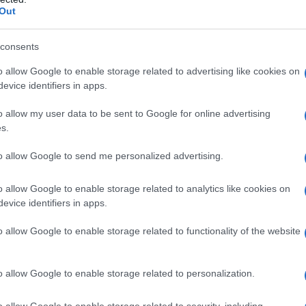
Out
ol/l
l/l
consents
o allow Google to enable storage related to advertising like cookies on
evice identifiers in apps.
o allow my user data to be sent to Google for online advertising
s.
to allow Google to send me personalized advertising.
d uno qualsiasi degli eccipienti.
o allow Google to enable storage related to analytics like cookies on
evice identifiers in apps.
o allow Google to enable storage related to functionality of the website
di
albumina
, la dose e la velocità di
infusione
devono
 paziente. La velocità di
infusione
non deve
o allow Google to enable storage related to personalization.
o allow Google to enable storage related to security, including