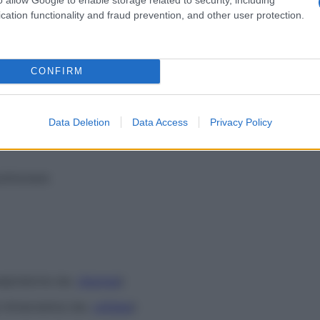
ziente, dalla gravità del trauma o della
malattia
e
cation functionality and fraud prevention, and other user protection.
ine.
ve misurare il
volume
circolante piuttosto che i livelli
CONFIRM
comanda un regolare
monitoraggio
dei parametri
Data Deletion
Data Access
Privacy Policy
polmonare
espiratoria (es.
dispnea
)
 intracranica (es.
cefalea
)