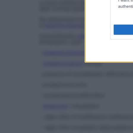
La dose richiesta dipende dal peso del pa
authenti
dalle continue perdite di liquidi e di prote
Per determinare la dose necessaria, si de
di
albumina plasmatica
.
Somministrando
albumina umana
, si rac
emodinamici, quali:
–
pressione arteriosa
e
battito
cardiaco
–
pressione venosa
centrale
– pressione di incuneamento nell’arteria 
– produzione di urina
– concentrazione elettrolitica
–
ematocrito
/ emoglobina
– segni clinici di insufficienza cardiaca/r
– segni clinici di aumento della pressione