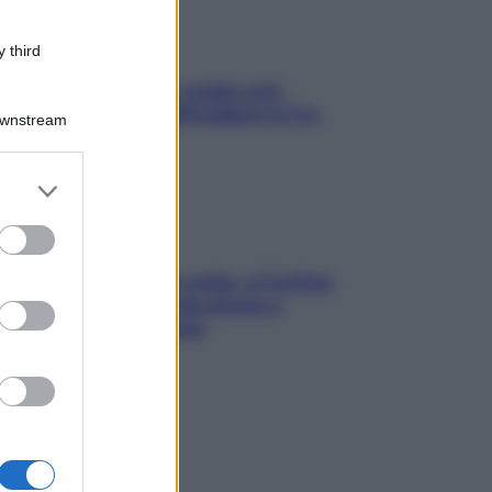
 third
Aria condizionata: usala così,
senza rischiare raffreddore & Co.
Downstream
er and store
to grant or
ed purposes
Mindfulness tra le vette: a Cortina
due giorni lontani da stress e
ansia da smartphone