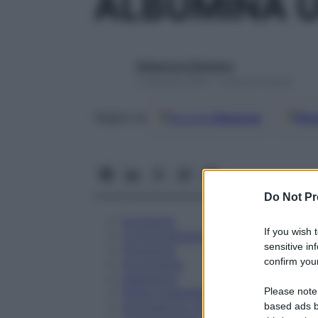
ALBUMINA 
Redazione Starbene
1 Gennaio 2025 – Lettura 8 minuti
Google
Discover
Fon
Seguici su
Do Not Pr
Eccipienti
If you wish 
Controindicazioni
sensitive in
Posologia
confirm your
Avvertenze
Interazioni
Please note
Effetti Indesiderati
Gravidanza e Allattamento
based ads b