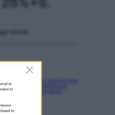
 25%+S.
ggi anche
Doccia, lavarsi tutti i giorni fa male
sonal or
alla pelle? I miti da sfatare per
ection to
proteggerla davvero senza
stressarla
nterest-
closed to