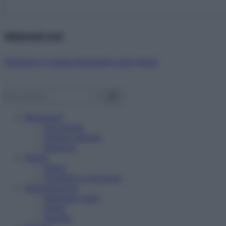
Abbonati ora!
Starbene ti regala benessere ogni mese!
Benessere
Psicologia
Rimedi naturali
Bellezza
Salute
News
Problemi e soluzioni
Alimentazione
Mangiare sano
Diete
Ricette