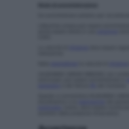
Modo di somministrazione
Da somministrare soltanto per via endov
L’albumina umana può essere somministr
anche essere diluita in una
soluzione
isot
0,9%).
La velocità di
infusione
deve essere regola
indicazione.
Nella
plasmaferesi
la velocità di
infusione
L’ALBUMINA UMANA IMMUNO, non contenen
anticorpali, può essere somministrata in
s
sanguigno
e del fattore
Rh
del ricevente.
Quando si somministra l’ALBUMINA UMAN
emodinamico e la
respirazione
del pazient
polmonare
. Inoltre, deve essere monitora
aumento della pressione intracranica.
Avvertenze