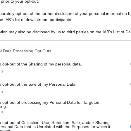
 prior to your opt-out.
rately opt-out of the further disclosure of your personal information by
he IAB’s list of downstream participants.
tion may also be disclosed by us to third parties on the IAB’s List of 
Descrizione tipo ricetta:
RR – RIPETIBILE
 that may further disclose it to other third parties.
10V IN 6MESI
 that this website/app uses one or more Google services and may gath
l Data Processing Opt Outs
Forma farmaceutica:
SOLUZIONE PER
including but not limited to your visit or usage behaviour. You may click 
INFUSIONE
 to Google and its third-party tags to use your data for below specifi
o opt-out of the Sharing of my personal data.
ogle consent section.
In
guigno ematico circolante, quando l’ipovolemia sia
appropriato.
o opt-out of the Sale of my Personal Data.
colloide
artificiale dipende dalla situazione clinica del
In
ciali.
to opt-out of processing my Personal Data for Targeted
ing.
In
o opt-out of Collection, Use, Retention, Sale, and/or Sharing
ersonal Data that Is Unrelated with the Purposes for which it
lected.