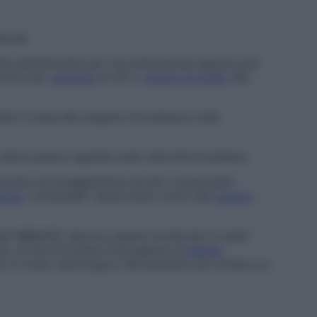
enosa.
ata direttamente per via endovenosa oppure può
onica (es.
glucosio
al 5% o
cloruro di sodio
allo
ta in base alle singole circostanze e alla
deve essere regolata sulla velocità di prelievo.
do nè isoagglutinine nè altri componenti
enso
"universale" senza tener conto del
gruppo
A IMMUNO, devono essere monitorati lo stato
e, al fine di evitare l’insorgenza di
edema
to lo stato neurologico del paziente, per evitare un