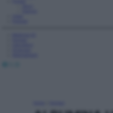
Fitness
Sport
Esercizi
Video
Podcast
Medicina AZ
Farmaci
Calcolatori
Oroscopo
Abbonamenti
Facebook
X
Instagram
Home
»
Farmaci