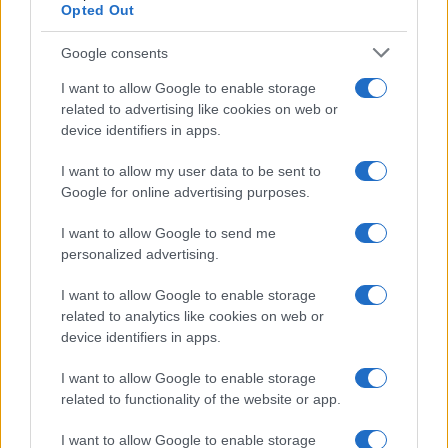
Opted Out
Google consents
I want to allow Google to enable storage
related to advertising like cookies on web or
device identifiers in apps.
I want to allow my user data to be sent to
Google for online advertising purposes.
I want to allow Google to send me
personalized advertising.
I want to allow Google to enable storage
related to analytics like cookies on web or
device identifiers in apps.
I want to allow Google to enable storage
related to functionality of the website or app.
I want to allow Google to enable storage