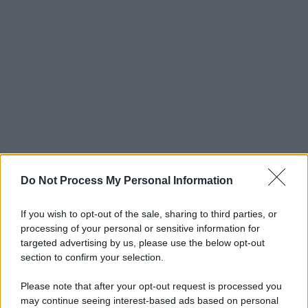
Do Not Process My Personal Information
If you wish to opt-out of the sale, sharing to third parties, or
processing of your personal or sensitive information for
targeted advertising by us, please use the below opt-out
section to confirm your selection.
Please note that after your opt-out request is processed you
may continue seeing interest-based ads based on personal