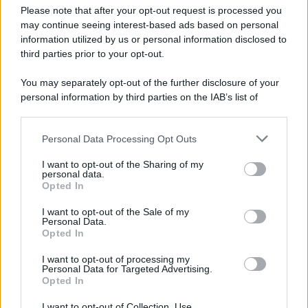
Please note that after your opt-out request is processed you
may continue seeing interest-based ads based on personal
information utilized by us or personal information disclosed to
third parties prior to your opt-out.
You may separately opt-out of the further disclosure of your
personal information by third parties on the IAB’s list of
downstream participants.
Personal Data Processing Opt Outs
This information may also be disclosed by us to third parties
on the IAB’s List of Downstream Participants that may further
I want to opt-out of the Sharing of my
disclose it to other third parties.
personal data.
Opted In
Please note that this website/app uses one or more Google
services and may gather and store information including but
I want to opt-out of the Sale of my
Personal Data.
not limited to your visit or usage behaviour. You may click to
Opted In
grant or deny consent to Google and its third-party tags to
use your data for below specified purposes in below Google
I want to opt-out of processing my
consent section.
Personal Data for Targeted Advertising.
Opted In
I want to opt-out of Collection, Use,