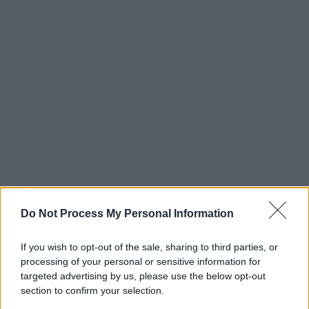
Do Not Process My Personal Information
If you wish to opt-out of the sale, sharing to third parties, or
processing of your personal or sensitive information for
targeted advertising by us, please use the below opt-out
section to confirm your selection.