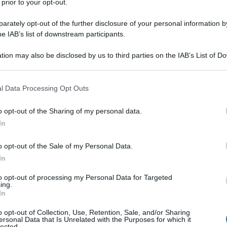
 prior to your opt-out.
rately opt-out of the further disclosure of your personal information by
he IAB’s list of downstream participants.
tion may also be disclosed by us to third parties on the IAB’s List of 
 that may further disclose it to other third parties.
 that this website/app uses one or more Google services and may gath
l Data Processing Opt Outs
including but not limited to your visit or usage behaviour. You may click 
 to Google and its third-party tags to use your data for below specifi
o opt-out of the Sharing of my personal data.
ogle consent section.
In
ti preferite
o opt-out of the Sale of my Personal Data.
In
to opt-out of processing my Personal Data for Targeted
ing.
In
o opt-out of Collection, Use, Retention, Sale, and/or Sharing
pegnarmi maggiormente? Sono stata troppo dura?
ersonal Data that Is Unrelated with the Purposes for which it
nadeguate rispetto al nostro ruolo di
figlia perfetta
. E
lected.