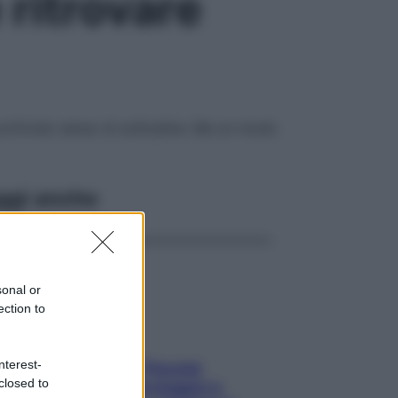
 ritrovare
 profondo senso di solitudine. Ma un modo
ggi anche
sonal or
ection to
nterest-
Fame dopo cena? Perché
closed to
succede e 6 snack leggeri e