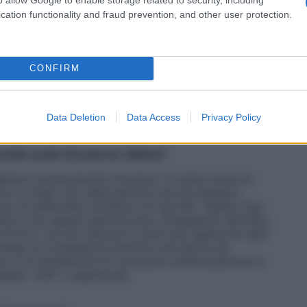
cation functionality and fraud prevention, and other user protection.
io
bambino
(come se il piccolo non potesse mai fare
invalida le sue esperienze, causa una profonda
e stesso e nelle proprie percezioni e provoca una
o di genitori che mettano al primo posto i loro
CONFIRM
re un’intimità e un legame profondo. Inoltre, è
madre o padre non fa differenza) sia in grado di
uesta è un’enorme convalida per il senso di autostima
Data Deletion
Data Access
Privacy Policy
 rende conto di esserne vittima?
 genitori emotivamente immaturi. Si sente come un
on si fosse visti dalle persone che dovrebbero
o di sufficiente vicinanza con gli altri. Questo tipo
ni e nei ragazzi perché sono consapevoli del fatto
 di loro, ma non riescono a farsi una ragione di quel
 senso di connessione emotiva che deriva da
o. È la sensazione di conoscere un’altra persona in
ssere “visti” e apprezzati.