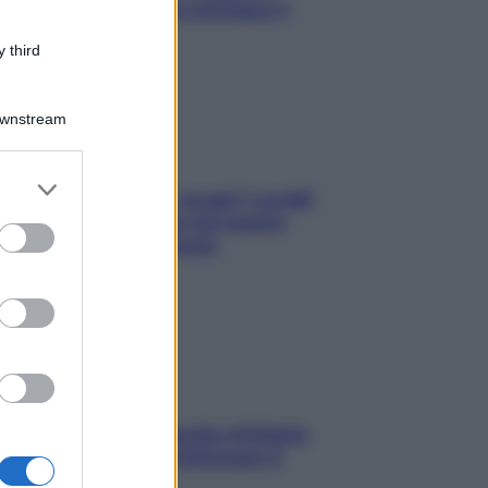
appetitosi che non rovinano il
sonno
 third
Downstream
er and store
Non solo Maldive: scopri i coralli
to grant or
che si nascondono nel nostro
ed purposes
Mediterraneo (e come
proteggerli)
In menopausa il rischio d’infarto
aumenta: è ora di rinforzare il
cuore