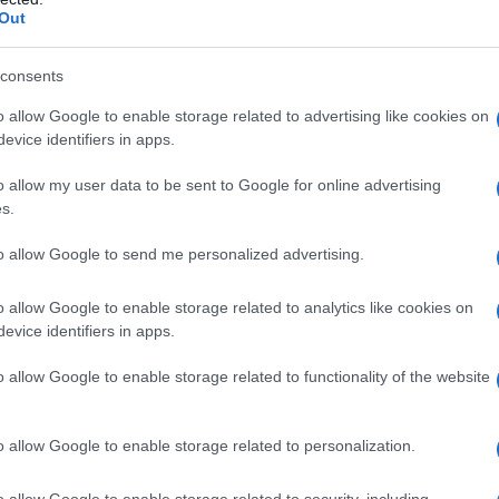
ei nostri genitori
? La psicologa clinica
Out
a Beach, ex professore associato al William and Mary
arire dalle ferite causate da figure parentali poco
consents
a più autentica e vitale. Il suo libro
Figli adulti di
seller tradotto in 15 lingue.
o allow Google to enable storage related to advertising like cookies on
evice identifiers in apps.
o allow my user data to be sent to Google for online advertising
enti”?
s.
ttavia, sotto stress o nelle relazioni più strette, la
arsi. Sono
molto concentrati sui propri bisogni
e
to allow Google to send me personalized advertising.
no a ciò che trovano interessante e avvincente e
gli altri. Mostrano un’empatia molto limitata, e
o allow Google to enable storage related to analytics like cookies on
i sentono minacciati. Inoltre, le persone di questo
evice identifiers in apps.
te dai loro comportamenti: è sempre colpa di
situazioni di intimità profonda: diventano scostanti e
o allow Google to enable storage related to functionality of the website
avvicinano troppo. Infine, sono
egocentrici
: vedono
to sul personale. Di fronte a un problema, tendono a
o allow Google to enable storage related to personalization.
o allow Google to enable storage related to security, including