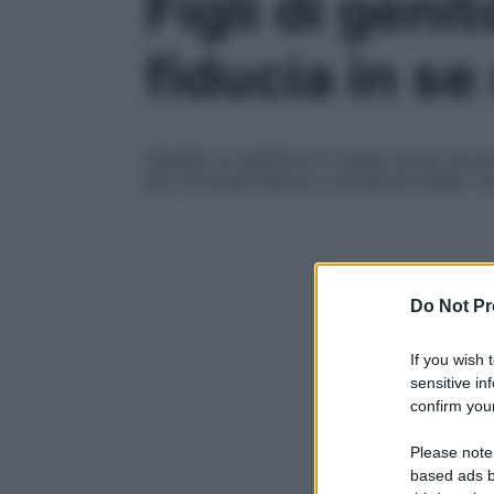
Figli di geni
fiducia in se
Quando un genitore è troppo preso da se 
per ritrovare fiducia e sicurezza esiste. C
Do Not Pr
If you wish 
sensitive in
confirm your
Please note
based ads b