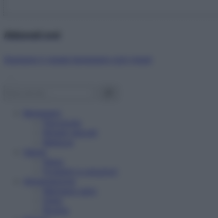
Abbonati ora!
Starbene ti regala benessere ogni mese!
Benessere
Psicologia
Rimedi naturali
Bellezza
Salute
News
Problemi e soluzioni
Alimentazione
Mangiare sano
Diete
Ricette