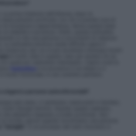
etti produce?
i. La prima missione nell’infanzia, dopo la
un attaccamento profondo con chi si prende cura di
o di inclusione e appartenenza. Senza questa base
di stabilità e sicurezza. Infatti, questa solitudine
acendo sì che una persona si accontenti di relazioni
 La solitudine emotiva rende difficile capire il
ura reciproca, per cui si può accettare chiunque mostri
apia
è molto utile in questo caso per aiutare chi ne
a con qualcuno realmente interessato. Capire cos’è la
resce
l’autostima
e la sicurezza in se stessi e ci
i in modo funzionale, in uno scambio paritario.
o a legarsi a persone autoreferenziali?
nque essi siano, ci sembrano rassicuranti e familiari,
i nostri bisogni emotivi. Avendo questo esempio,
iò che abbiamo imparato a livello profondo. Non
i al mondo, perciò quando incontriamo una persona
 “famiglia”
. È un processo del tutto inconscio e