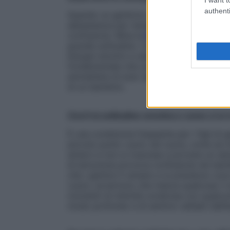
authenti
Quando un genitore colpevolizza il propr
abbastanza per renderlo felice) o nega e 
confusione. Mina la
fiducia
del figlio in s
grande solitudine. I bambini hanno bisogn
bisogni emotivi e siano disposti a sostene
fondamentale che una figura genitoriale (
ammettere di aver sbagliato e scusarsi: q
di un bambino.
Cos’è la solitudine emotiva e come ci si
È una condizione frequente per i figli di
piccolo punto vuoto nel cuore, come se n
amarci e non si riuscisse a provare un sens
di emozione provoca confusione nei bambi
che i genitori li amano e si prendono cura
vuoto, avvertono che manca qualcosa: il
momenti di intimità condivisa con qualcun
modo profondo e di sentirsi validati dall’e