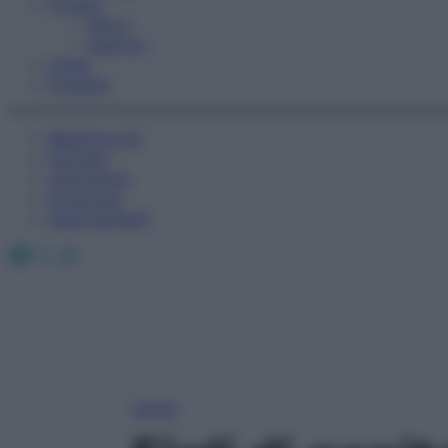
Fitness
Sport
Esercizi
Video
Podcast
Medicina AZ
Farmaci
Calcolatori
Oroscopo
Abbonamenti
Facebook
X
Instagram
Home