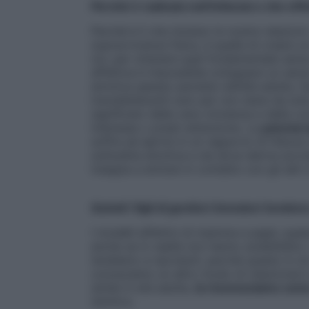
Perché è radicata nell’infanzia e che eff
Perché è lì che iniziano le nostre relazion
sopravvivenza fisica, è quella di creare 
noi, per ottenere quel fondamentale sens
affettiva è impossibile sviluppare un senso 
emotiva spesso persiste nell’età adulta, f
insoddisfacenti solo per non stare da sola.
significato della vera vicinanza e della c
interesse o presti attenzione. La
psicoter
soffre ad aprirsi in un rapporto di fiduci
solitudine emotiva e da dove deriva acc
insegna a entrare in contatto con gli altr
Quindi i figli di genitori immaturi tendon
I modelli affettivi di mamma e papà, qualu
anche se in realtà non hanno soddisfatto 
tendiamo a riprodurli, perché questo è c
conosciamo un altro modo di relazionarc
simile in età adulta,
la riconosciamo come
istintivo.