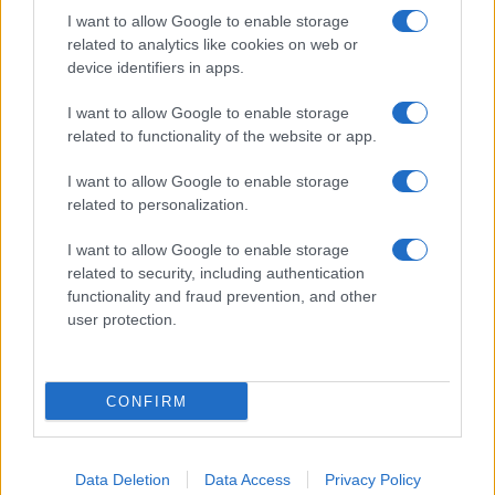
I want to allow Google to enable storage
related to analytics like cookies on web or
device identifiers in apps.
I want to allow Google to enable storage
related to functionality of the website or app.
I want to allow Google to enable storage
related to personalization.
I want to allow Google to enable storage
related to security, including authentication
functionality and fraud prevention, and other
user protection.
CONFIRM
Data Deletion
Data Access
Privacy Policy