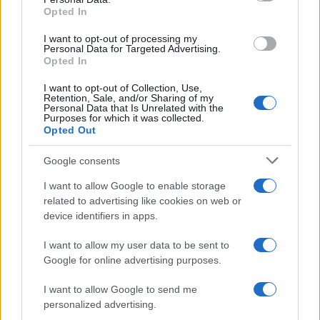
not limited to your visit or usage behaviour. You may click to
Opted In
grant or deny consent to Google and its third-party tags to
use your data for below specified purposes in below Google
I want to opt-out of processing my
consent section.
Personal Data for Targeted Advertising.
Opted In
I want to opt-out of Collection, Use,
Retention, Sale, and/or Sharing of my
Personal Data that Is Unrelated with the
Purposes for which it was collected.
Opted Out
Google consents
I want to allow Google to enable storage
related to advertising like cookies on web or
device identifiers in apps.
I want to allow my user data to be sent to
Google for online advertising purposes.
I want to allow Google to send me
personalized advertising.