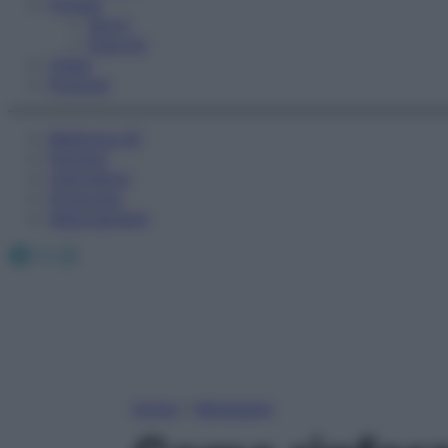
Fitness
Sport
Esercizi
Video
Podcast
Medicina AZ
Farmaci
Calcolatori
Oroscopo
Abbonamenti
Facebook
X
Instagram
Home
»
Benessere