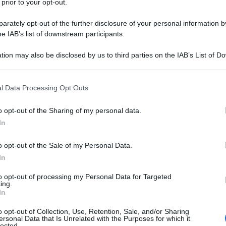
 prior to your opt-out.
rately opt-out of the further disclosure of your personal information by
he IAB’s list of downstream participants.
tion may also be disclosed by us to third parties on the IAB’s List of 
 that may further disclose it to other third parties.
 that this website/app uses one or more Google services and may gath
l Data Processing Opt Outs
including but not limited to your visit or usage behaviour. You may click 
 to Google and its third-party tags to use your data for below specifi
o opt-out of the Sharing of my personal data.
ogle consent section.
ti preferite
In
o opt-out of the Sale of my Personal Data.
In
to opt-out of processing my Personal Data for Targeted
ing.
In
 un periodo di lavoro intenso. Obiettivo: difendere
s che circolano nell’aria, pronti ad aggredirlo. Sin
o opt-out of Collection, Use, Retention, Sale, and/or Sharing
ossibile fortificare e sostenere il nostro “scudo” con i
ersonal Data that Is Unrelated with the Purposes for which it
p le sue funzioni e tenere alla larga i disturbi tipici
lected.