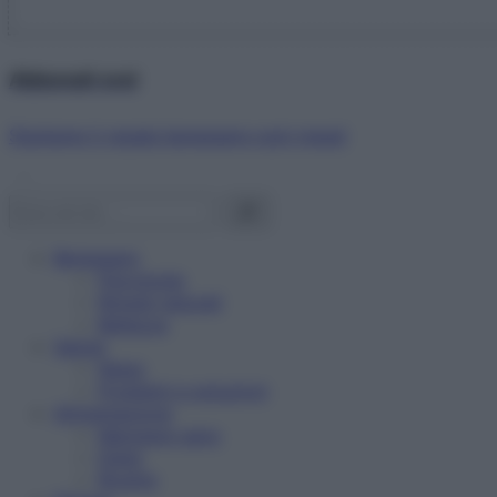
Abbonati ora!
Starbene ti regala benessere ogni mese!
Benessere
Psicologia
Rimedi naturali
Bellezza
Salute
News
Problemi e soluzioni
Alimentazione
Mangiare sano
Diete
Ricette