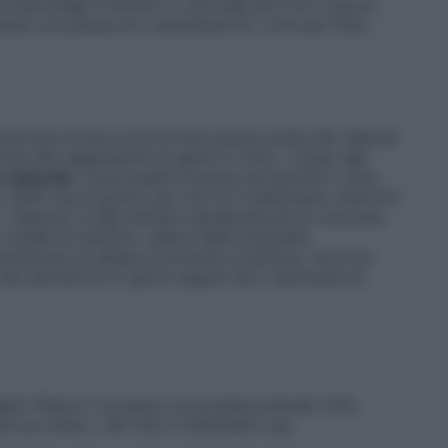
macrofagi e linfociti T: una fiala da 2 ml, a giorni
etuta con pause di 2 settimane fra i cicli per tutto
avorare al top occorre fare piazza pulita dei radicali
ne alle aggressioni di germi e virus. «Largo agli
e naturale
, come quella ricavata da acerola o rosa
1000 mg al giorno per cicli di 3 settimane, interrotti
 «Oppure, sì agli estratti standardizzati di curcuma,
a quelli di zenzero, radice dalle proprietà
oprattutto le difese di bronchi e polmoni. Occorre
r periodi di 21 giorni seguiti da 2 settimane di
io? Riduci il consumo di proteine animali, fritti,
nel tuo menu i cibi che ti indichiamo qui.