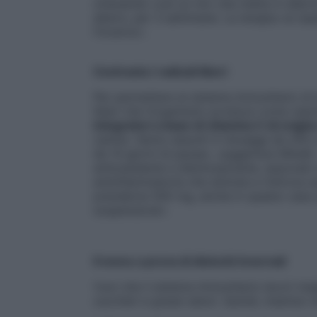
ottenendo così un mix che mette in allerta 
alterni, per 3 settimane. La terapia va rip
l’inverno».
Contrasta i radicali liberi
Per permettere al sistema immunitario di l
liberi che l’organismo produce come reazio
integratori a base di vitamina C di origin
canina. Vanno assunti in dosaggi da 200 a 
da 14 giorni di pausa», suggerisce Minelli.
antiossidante e disintossicante, associati 
antinfiammatorie che stimola e rinforza s
prenderne 500 mg, anche in questo caso pe
sospensione».
Il menu a prova di disturbi invernali
Vuoi che il sistema immunitario lavori megl
zuccheri e grassi saturi. Quindi, inserisci 