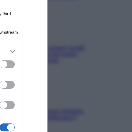
sonno
 third
Downstream
Non solo Maldive: scopri i coralli
er and store
che si nascondono nel nostro
to grant or
Mediterraneo (e come
ed purposes
proteggerli)
In menopausa il rischio d’infarto
aumenta: è ora di rinforzare il
cuore