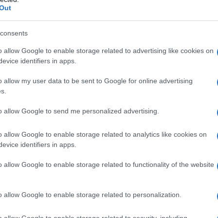
Out
consents
o allow Google to enable storage related to advertising like cookies on
ta intestinale
: «La magalopoli di batteri che
evice identifiers in apps.
rima centrale operativa contro gli attacchi degli
diretta comunicazione con le succursali del sistema di
o allow my user data to be sent to Google for online advertising
delle cellule immunitarie», spiega il dottor
Emilio
s.
medicina naturale a Milano.
tobacillus acidophilus, rhamnosus e bifidobacterium
,
to allow Google to send me personalized advertising.
testinale ricco di batteri “buoni”. Occorre assumerli
ite da una decina di giorni di pausa, anche per tutto
o allow Google to enable storage related to analytics like cookies on
 può associarli all’estratto di aloe vera: «Questa
evice identifiers in apps.
tinali “cattivi”. È consigliabile 1 cucchiaio da tavola
0 giorni, intervallati da 10-15 giorni di sospensione».
o allow Google to enable storage related to functionality of the website
o allow Google to enable storage related to personalization.
rtante rendere più reattivi anche i globuli bianchi,
 le sentinelle del sistema immunitario, delegate a
o allow Google to enable storage related to security, including