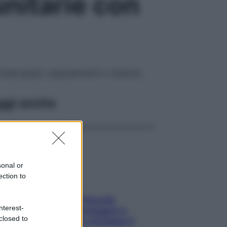
nitarie con
rimedi green, oligoelementi e vitamine
ggi anche
sonal or
ection to
Fame dopo cena? Perché
nterest-
succede e 6 snack leggeri e
closed to
appetitosi che non rovinano il