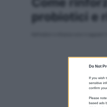
Come rinforz
probiotici e 
Raffreddori e influenze sono in agguato? G
Do Not Pr
If you wish 
sensitive in
confirm your
Please note
based ads b