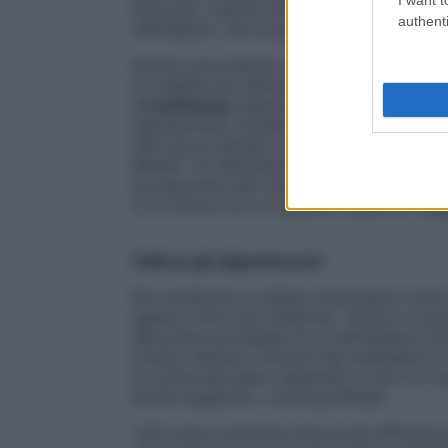
bloccare i nemici che si introducono attra
authenti
raffreddori, mal di gola & Co.», continua il
Inoltre, provvedono a distruggere le cellu
di malattie da raffreddamento e influenza.
all’
echinacea
, pianta immunostimolante in 
interleuchine, sostanze antinfiammatorie c
300 mg di estratto secco, 3 volte al giorn
Minelli. «In alternativa, ok all’astragalo, 
da assumere allo stesso dosaggio. È indica
ci si ritrova con un appetito spento», sug
Utilizza gli oligoelementi
Per sostenere le cellule immunitarie torna
agisce come una medicina: «Preso a scopo
alle prime avvisaglie di un raffreddore (ci
invece, attenua i sintomi del malessere e 
dì, prima dei pasti, aderendo a cicli di 3 s
brutta stagione», continua Minelli.
«Chi cerca un’azione ancora più efficace