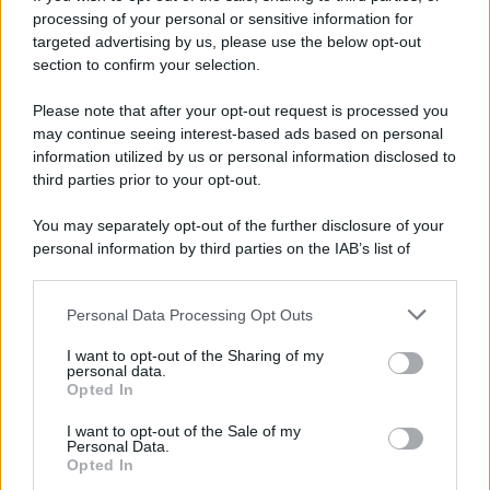
processing of your personal or sensitive information for
targeted advertising by us, please use the below opt-out
section to confirm your selection.
Please note that after your opt-out request is processed you
may continue seeing interest-based ads based on personal
information utilized by us or personal information disclosed to
third parties prior to your opt-out.
You may separately opt-out of the further disclosure of your
personal information by third parties on the IAB’s list of
downstream participants.
Personal Data Processing Opt Outs
This information may also be disclosed by us to third parties
on the IAB’s List of Downstream Participants that may further
I want to opt-out of the Sharing of my
disclose it to other third parties.
personal data.
Opted In
Please note that this website/app uses one or more Google
services and may gather and store information including but
I want to opt-out of the Sale of my
Personal Data.
not limited to your visit or usage behaviour. You may click to
Opted In
grant or deny consent to Google and its third-party tags to