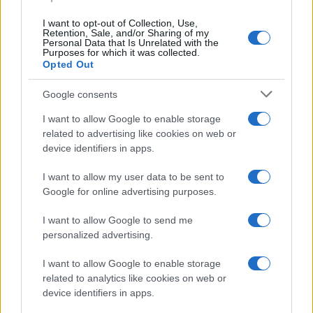
I want to opt-out of Collection, Use,
Retention, Sale, and/or Sharing of my
Personal Data that Is Unrelated with the
Purposes for which it was collected.
Opted Out
Google consents
I want to allow Google to enable storage
related to advertising like cookies on web or
device identifiers in apps.
I want to allow my user data to be sent to
Google for online advertising purposes.
I want to allow Google to send me
personalized advertising.
I want to allow Google to enable storage
related to analytics like cookies on web or
device identifiers in apps.