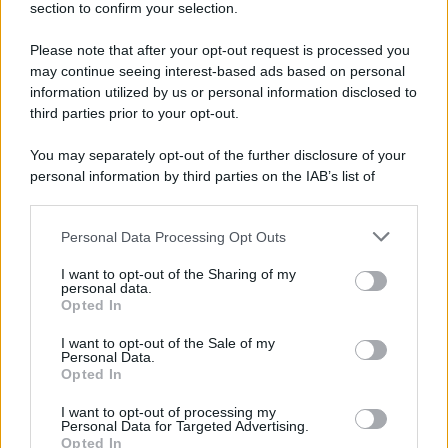
section to confirm your selection.
Please note that after your opt-out request is processed you
may continue seeing interest-based ads based on personal
information utilized by us or personal information disclosed to
third parties prior to your opt-out.
You may separately opt-out of the further disclosure of your
personal information by third parties on the IAB’s list of
downstream participants.
Personal Data Processing Opt Outs
This information may also be disclosed by us to third parties
on the IAB’s List of Downstream Participants that may further
I want to opt-out of the Sharing of my
disclose it to other third parties.
personal data.
Opted In
Please note that this website/app uses one or more Google
services and may gather and store information including but
I want to opt-out of the Sale of my
Personal Data.
not limited to your visit or usage behaviour. You may click to
Opted In
grant or deny consent to Google and its third-party tags to
use your data for below specified purposes in below Google
I want to opt-out of processing my
consent section.
Personal Data for Targeted Advertising.
Opted In