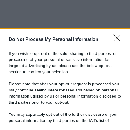
Do Not Process My Personal Information
If you wish to opt-out of the sale, sharing to third parties, or
processing of your personal or sensitive information for
targeted advertising by us, please use the below opt-out
section to confirm your selection.
Please note that after your opt-out request is processed you
may continue seeing interest-based ads based on personal
information utilized by us or personal information disclosed to
third parties prior to your opt-out.
You may separately opt-out of the further disclosure of your
personal information by third parties on the IAB’s list of
downstream participants.