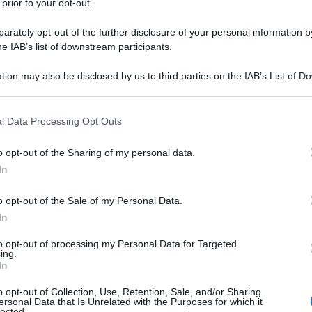
 prior to your opt-out.
rately opt-out of the further disclosure of your personal information by
he IAB’s list of downstream participants.
tion may also be disclosed by us to third parties on the IAB’s List of 
 that may further disclose it to other third parties.
 that this website/app uses one or more Google services and may gath
l Data Processing Opt Outs
including but not limited to your visit or usage behaviour. You may click 
 to Google and its third-party tags to use your data for below specifi
o opt-out of the Sharing of my personal data.
ogle consent section.
In
o opt-out of the Sale of my Personal Data.
In
to opt-out of processing my Personal Data for Targeted
ti preferite
ing.
In
o opt-out of Collection, Use, Retention, Sale, and/or Sharing
ersonal Data that Is Unrelated with the Purposes for which it
lected.