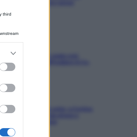
proteggerla davvero senza
stressarla
 third
Downstream
er and store
Aria condizionata: usala così,
to grant or
senza rischiare raffreddore & Co.
ed purposes
Mindfulness tra le vette: a Cortina
due giorni lontani da stress e
ansia da smartphone