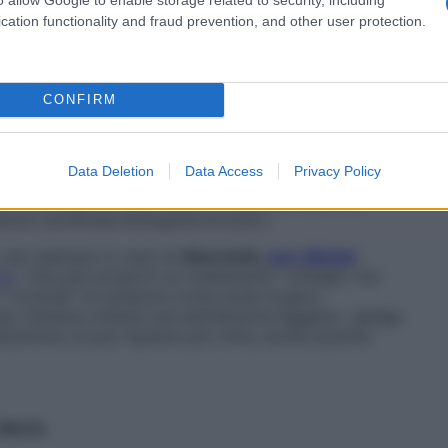
ci vuole una formula che contenga, tra gli ingredienti,
cation functionality and fraud prevention, and other user protection.
a,
moringa
, melagrana, avocado
, ricchissimi di
ta “incoronata” superfood del 2018. E gli studi
uoi semi è un potente antiaging e ha un effetto
tto ad altri oli.
CONFIRM
editi un trattamento in istituto
, ma rimanendo
 (vagheggi.com), per esempio, ha creato il
rub a base di polvere micronizzata di bambù e un
Data Deletion
Data Access
Privacy Policy
nutriente, mentre Comfort Zone (comfortzone.it) ha
 che rimette a nuovo anche le pelli più secche e
azioni certificate biologiche Ecocert.
, per esempio in caso di
discromie,
pori dilatati
,
ico
. Che può proporti un trattamento “vintage”, ma
o “cocktail” di sostanze come acido kogico,
per ottenere ottiene una esfoliazione leggera», spiega
attamento si può ripetere più volte, anche durante
r Morto