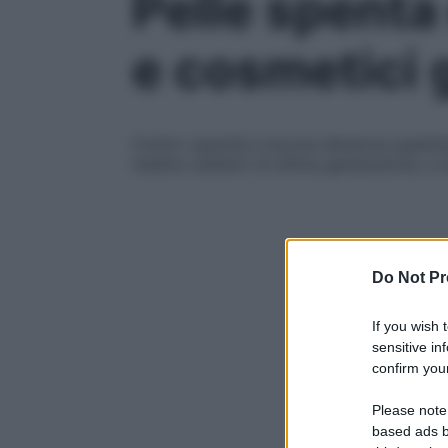
Pelle spenta 
e cosmetici 
Contro opacità e buccia d’arancia quest’an
medico-estetici di ultima generazione, a 
Do Not Pr
If you wish 
sensitive in
confirm your
Please note
based ads b