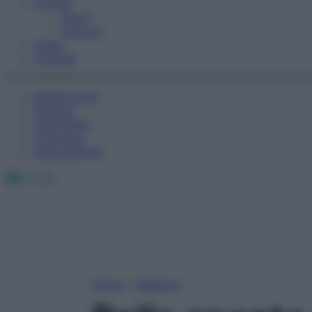
Fitness
Sport
Esercizi
Video
Podcast
Medicina AZ
Farmaci
Calcolatori
Oroscopo
Abbonamenti
Facebook
X
Instagram
Home
»
Bellezza