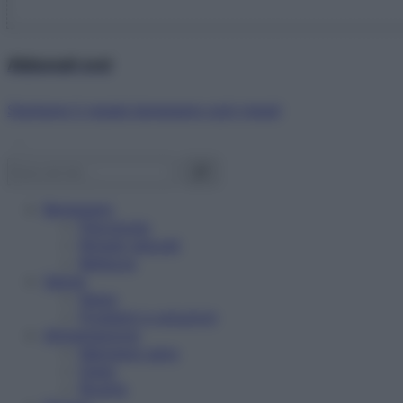
Abbonati ora!
Starbene ti regala benessere ogni mese!
Benessere
Psicologia
Rimedi naturali
Bellezza
Salute
News
Problemi e soluzioni
Alimentazione
Mangiare sano
Diete
Ricette