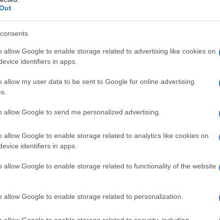
Out
 stagione e tu non ti senti pronta a scoprirti. Non hai
consents
di mangiare sano, eppure la prova specchio non ti
o allow Google to enable storage related to advertising like cookies on
evice identifiers in apps.
per ritrovare una
pelle luminosa, tonica e senza
e
novità del momento
. Qui ti diciamo quali sono.
o allow my user data to be sent to Google for online advertising
s.
to allow Google to send me personalized advertising.
o allow Google to enable storage related to analytics like cookies on
evice identifiers in apps.
L’importante è che sia all’insegna del green, come
o allow Google to enable storage related to functionality of the website
 caffè macinato, semi di lampone, gusci di noce o
vece i prodotti con i granuli in polietilene, una
 sarà messa al bando nel 2021» spiega il
o allow Google to enable storage related to personalization.
o allow Google to enable storage related to security, including