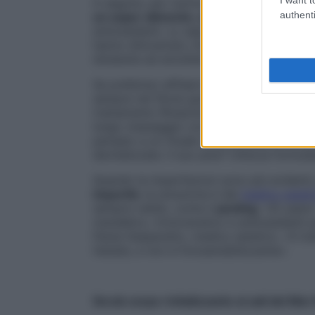
A seguire, per nutrire e idratare la pelle, 
authenti
un super alimento, come uva, olio di oliv
antiossidanti. Lo sapevi? La moringa è sta
hanno dimostrato che l’olio estratto dai s
idratante ed emolliente del 30% in più rispe
Se preferisci affidarti a mani esperte
conc
sempre nel filone green ed eco: Vagheggi
trattamento Rinascita che prevede uno sc
lungo massaggio con una crema impacco 
pensato a un rituale (Sacred Nature Body)
devitalizzate. Il suo plus? Utilizza formul
Quando le imperfezioni sono più evidenti
impurità
, la soluzione è dal
medico estet
sempre valido, come il
peeling
. «Si usan
mandelico, tricloracetico e antiossidanti 
Paola Gasparetto, medico estetico. «Il tr
l’estate, e non è fotosensibilizzante».
Scrub corpo rivitalizzante ai sali del Ma