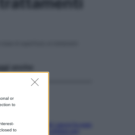
 trattamenti
a base di superfood, ai trattamenti
ggi anche
sonal or
ection to
nterest-
Doccia, lavarsi tutti i giorni fa male
closed to
alla pelle? I miti da sfatare per