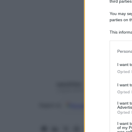
third parties
You may sepa
parties on t
This informa
Participants
Please note
Persona
information 
deny consent
I want t
in below Go
Opted 
Laura D’Orsi
I want t
3 Aprile 2019 – Lettura 8 minuti
Opted 
I want 
Google
Discover
Fon
Seguici su
Advertis
Opted 
I want t
of my P
was col