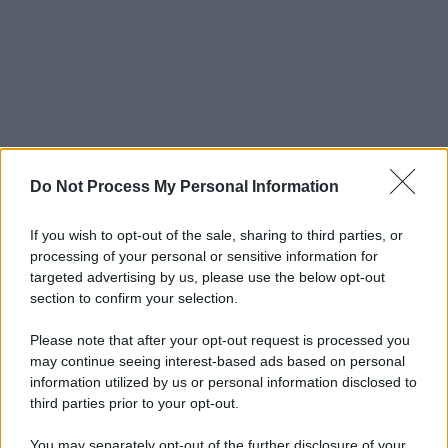
Do Not Process My Personal Information
If you wish to opt-out of the sale, sharing to third parties, or
processing of your personal or sensitive information for
targeted advertising by us, please use the below opt-out
section to confirm your selection.
Please note that after your opt-out request is processed you
may continue seeing interest-based ads based on personal
information utilized by us or personal information disclosed to
third parties prior to your opt-out.
You may separately opt-out of the further disclosure of your