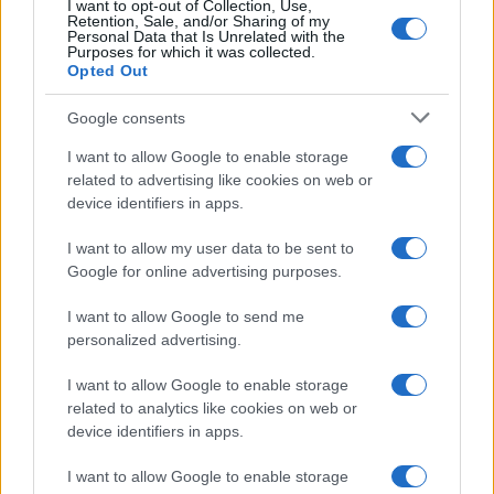
I want to opt-out of Collection, Use,
Retention, Sale, and/or Sharing of my
Personal Data that Is Unrelated with the
Purposes for which it was collected.
Opted Out
Google consents
I want to allow Google to enable storage
related to advertising like cookies on web or
device identifiers in apps.
I want to allow my user data to be sent to
Google for online advertising purposes.
I want to allow Google to send me
personalized advertising.
I want to allow Google to enable storage
related to analytics like cookies on web or
device identifiers in apps.
I want to allow Google to enable storage