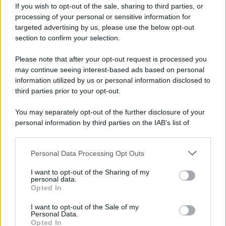
If you wish to opt-out of the sale, sharing to third parties, or
processing of your personal or sensitive information for
targeted advertising by us, please use the below opt-out
section to confirm your selection.
Please note that after your opt-out request is processed you
may continue seeing interest-based ads based on personal
information utilized by us or personal information disclosed to
third parties prior to your opt-out.
You may separately opt-out of the further disclosure of your
personal information by third parties on the IAB’s list of
downstream participants.
Personal Data Processing Opt Outs
This information may also be disclosed by us to third parties
on the IAB’s List of Downstream Participants that may further
I want to opt-out of the Sharing of my
disclose it to other third parties.
personal data.
Opted In
Please note that this website/app uses one or more Google
services and may gather and store information including but
I want to opt-out of the Sale of my
Personal Data.
not limited to your visit or usage behaviour. You may click to
Opted In
grant or deny consent to Google and its third-party tags to