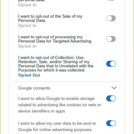
Opted In
Please note that this website/app uses one or more Google
services and may gather and store information including but
I want to opt-out of the Sale of my
Personal Data.
not limited to your visit or usage behaviour. You may click to
Opted In
grant or deny consent to Google and its third-party tags to
use your data for below specified purposes in below Google
I want to opt-out of processing my
consent section.
Personal Data for Targeted Advertising.
Opted In
I want to opt-out of Collection, Use,
Retention, Sale, and/or Sharing of my
Personal Data that Is Unrelated with the
Purposes for which it was collected.
Opted Out
Google consents
I want to allow Google to enable storage
related to advertising like cookies on web or
device identifiers in apps.
I want to allow my user data to be sent to
Google for online advertising purposes.