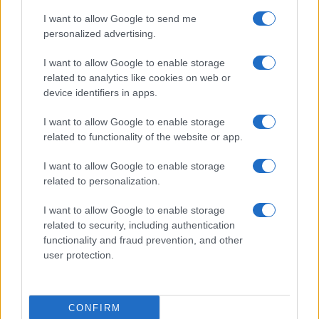
I want to allow Google to send me
personalized advertising.
I want to allow Google to enable storage
related to analytics like cookies on web or
device identifiers in apps.
I want to allow Google to enable storage
related to functionality of the website or app.
I want to allow Google to enable storage
related to personalization.
I want to allow Google to enable storage
related to security, including authentication
functionality and fraud prevention, and other
user protection.
CONFIRM