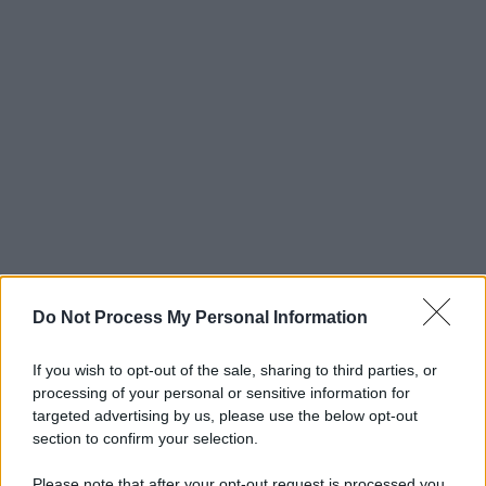
Do Not Process My Personal Information
If you wish to opt-out of the sale, sharing to third parties, or
processing of your personal or sensitive information for
targeted advertising by us, please use the below opt-out
section to confirm your selection.
Please note that after your opt-out request is processed you