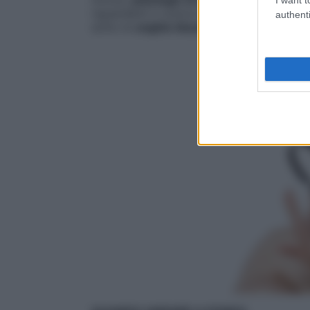
riguardanti il colore della superficie del
authenti
sotto le
unghie bluastre
o violacee.