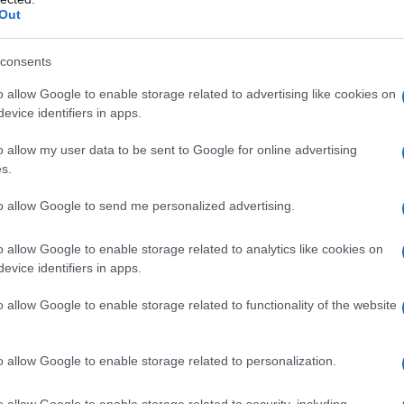
Out
consents
o allow Google to enable storage related to advertising like cookies on
evice identifiers in apps.
o allow my user data to be sent to Google for online advertising
s.
to allow Google to send me personalized advertising.
o allow Google to enable storage related to analytics like cookies on
evice identifiers in apps.
salute
, tanto che la loro osservazione è sempre
o allow Google to enable storage related to functionality of the website
 di
benessere generale
di un paziente. L’unghia sana
aturale
e la sua superficie è
liscia e uniforme
, senza
o allow Google to enable storage related to personalization.
sono nascondere alcuni problemi di salute (traumi,
…). Soprattutto se si tratta di cambiamenti
o allow Google to enable storage related to security, including