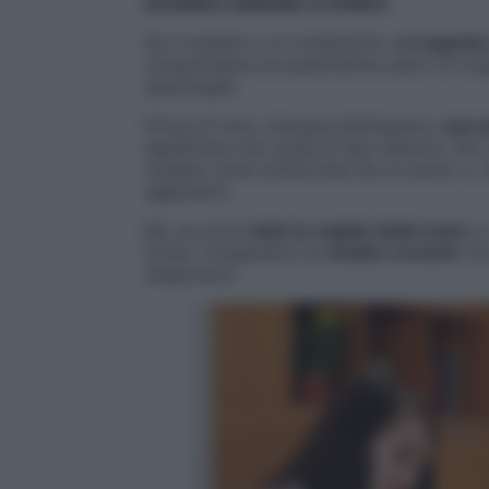
QUANDO ANDARE A FONDO
Se si assiste a un mutamento dell’
aspetto
comprendere se quest’ultime siano di ori
(patologie).
Prima di tutto, bisogna distinguere:
una s
significare una causa di tipo esterno. Pe
l’unghia viene schiacciata da un peso) o, 
aggressivi.
Ma, se sono
tutte le unghie della mano
a 
fondo rivolgendosi al
medico curante
che
diagnostici.