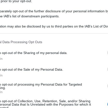
 prior to your opt-out.
rately opt-out of the further disclosure of your personal information by
he IAB’s list of downstream participants.
tion may also be disclosed by us to third parties on the IAB’s List of 
 that may further disclose it to other third parties.
 that this website/app uses one or more Google services and may gath
l Data Processing Opt Outs
including but not limited to your visit or usage behaviour. You may click 
 to Google and its third-party tags to use your data for below specifi
o opt-out of the Sharing of my personal data.
ogle consent section.
In
ti preferite
o opt-out of the Sale of my Personal Data.
In
to opt-out of processing my Personal Data for Targeted
ing.
In
o opt-out of Collection, Use, Retention, Sale, and/or Sharing
ersonal Data that Is Unrelated with the Purposes for which it
lected.