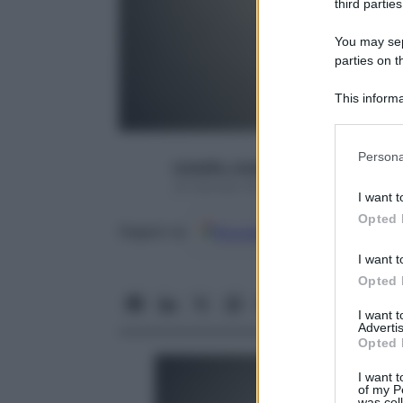
third parties
You may sepa
parties on t
This informa
Participants
Please note
Persona
rossetto_rosso
information 
30 Gennaio 2017 – Lettura 3 minuti
deny consent
I want t
in below Go
Opted 
Google
Discover
Fon
Seguici su
I want t
Opted 
I want 
Advertis
Opted 
I want t
of my P
was col