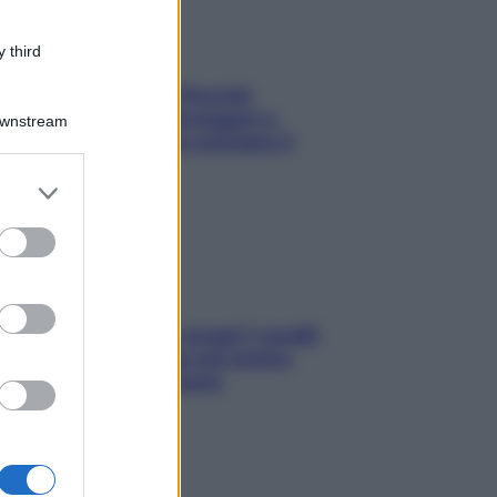
 third
Fame dopo cena? Perché
succede e 6 snack leggeri e
Downstream
appetitosi che non rovinano il
sonno
er and store
to grant or
ed purposes
Non solo Maldive: scopri i coralli
che si nascondono nel nostro
Mediterraneo (e come
proteggerli)