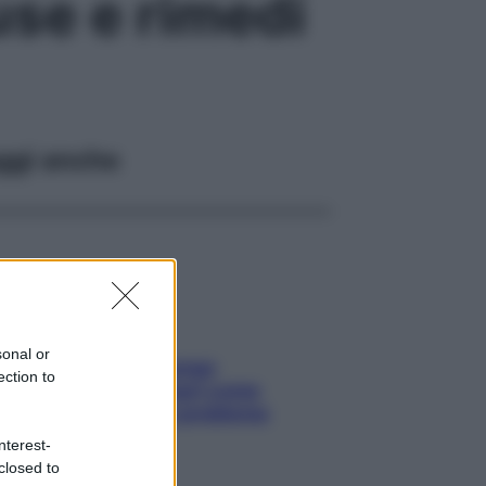
use e rimedi
ggi anche
sonal or
Capelli spezzati lungo
ection to
l’attaccatura? Scopri come
risolvere l’annoso problema
nterest-
closed to