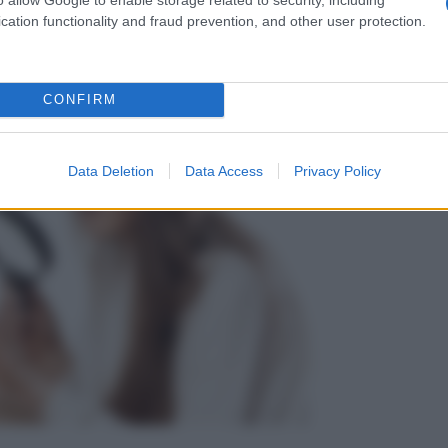
l’unghia. Vediamo, per esempio, cosa si potrebbe celare
cation functionality and fraud prevention, and other user protection.
CONFIRM
Data Deletion
Data Access
Privacy Policy