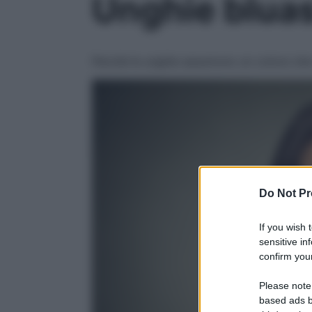
Unghie bluas
Perché le unghie assumono un colore che 
Do Not Pr
If you wish 
sensitive in
confirm your
Please note
based ads b