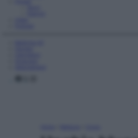
Fitness
Sport
Esercizi
Video
Podcast
Medicina AZ
Farmaci
Calcolatori
Oroscopo
Abbonamenti
Facebook
X
Instagram
Home
»
Bellezza
»
Corpo