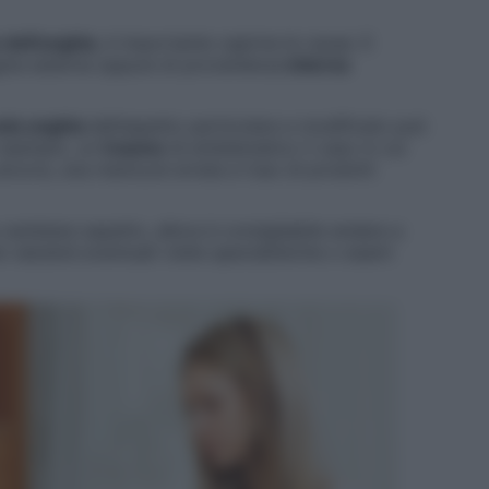
 dell’unghia
, è importante capirne le cause. E
gine esterna oppure di provenienza
interna
ola unghia
dall’aspetto particolare e modificato può
r esempio, un
trauma
(è emblematico il caso in cui
ancora, una manicure errata e l’uso di prodotti
cambiare aspetto, allora è consigliabile andare a
 valuterà eventuali visite specialistiche o esami