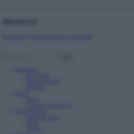
Abbonati ora!
Starbene ti regala benessere ogni mese!
Benessere
Psicologia
Rimedi naturali
Bellezza
Salute
News
Problemi e soluzioni
Alimentazione
Mangiare sano
Diete
Ricette