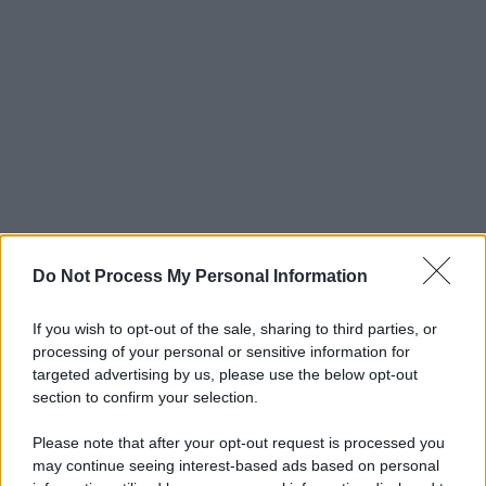
Do Not Process My Personal Information
If you wish to opt-out of the sale, sharing to third parties, or
processing of your personal or sensitive information for
targeted advertising by us, please use the below opt-out
section to confirm your selection.
Please note that after your opt-out request is processed you
may continue seeing interest-based ads based on personal