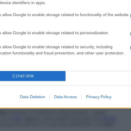
evice identifiers in apps.
ordo genetico di una caratteristica tipica di altri
dottoressa
Magda Belmontesi
, dermatologa e
estetica Agorà a Milano. Si tratta perciò di un
o allow Google to enable storage related to functionality of the website
ccupare: in genere
non dura più di 2-4 settimane
.
e la situazione, ci sono
4 errori da evitare
. Ecco quali
o allow Google to enable storage related to personalization.
o allow Google to enable storage related to security, including
cation functionality and fraud prevention, and other user protection.
ine
alternando carne,
pesce
,
uova
, latticini,
legumi
.
li minerali consumando
frutta e verdura
: così ti assicuri
CONFIRM
te dei capelli e l’ossigenazione del
cuoio capelluto
. Se
corri a un integratore.
Data Deletion
Data Access
Privacy Policy
nte
rischiano di indebolire ulteriormente i capelli.
. Sì a
tinte
leggere, come quelle all’acqua; per
lisciare
azzola non più di 2-3 volte alla settimana», consiglia