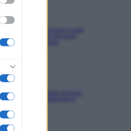
Non solo Maldive: scopri i coralli
che si nascondono nel nostro
Mediterraneo (e come
proteggerli)
In menopausa il rischio d’infarto
aumenta: è ora di rinforzare il
cuore