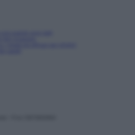
e cura quando sono belli
farli ricrescere
i rimedi più efficaci per infoltirli
ei capelli
vata – P.Iva 13673600964