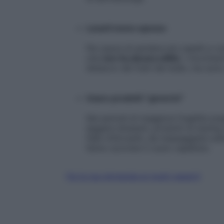
Lavarli meno spesso
Per paura di perdere più capelli a vo
che
non ha alcuna utilità
. I moviment
distacco dei fusti dai bulbi, ma sono
Usare prodotti “generici”
Nei periodi di maggiore fragilità sce
leggere idratanti, prodotti di styling 
fiale rinforzanti, da massaggiare sul
fanno scorrere il cuoio capelluto.
Fai la tua domanda ai nostri esperti