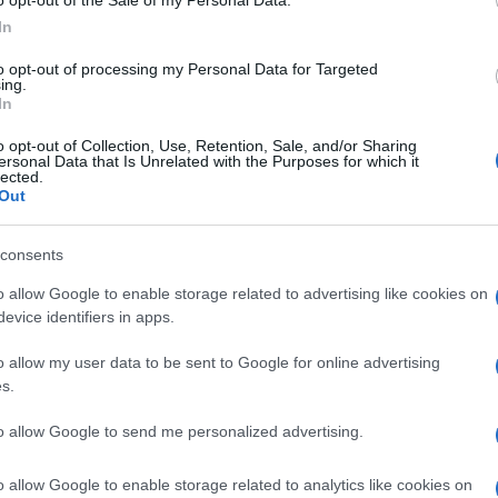
o opt-out of the Sale of my Personal Data.
In
to opt-out of processing my Personal Data for Targeted
ing.
In
o opt-out of Collection, Use, Retention, Sale, and/or Sharing
ersonal Data that Is Unrelated with the Purposes for which it
lected.
Out
consents
ti preferite
o allow Google to enable storage related to advertising like cookies on
evice identifiers in apps.
o allow my user data to be sent to Google for online advertising
s.
to allow Google to send me personalized advertising.
o allow Google to enable storage related to analytics like cookies on
ui di solito i
capelli
cadonbo di più. «Nelle
stagioni