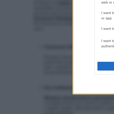
web or d
di mezzo la
caduta
aumenta perché è il ric
mammiferi: la muta del pelo», spiega la 
docente alla Scuola superiore di medicina 
I want t
fenomeno fisiologico
, che non deve preo
or app.
Per favorire la ricrescita e non peggiorar
sono.
I want t
I want t
authenti
Trascurare l’alimentazione
Prevedi 3 porzioni al giorno di
prote
Inoltre fai il pieno di vitamine e sa
tutti i nutrienti necessari per la salu
la tua alimentazione è sbilanciata, ri
Fare trattamenti aggressivi
Stiratura, decolorazioni e permane
«Cautela anche con colore e piastra
i capelli meglio utilizzare phon e sp
la dermatologa.