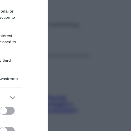
evitare
sonal or
ection to
io, segui i consigli della dermatologa
nterest-
ggi anche
closed to
 third
Downstream
er and store
Fame dopo cena? Perché
to grant or
succede e 6 snack leggeri e
ed purposes
appetitosi che non rovinano il
sonno