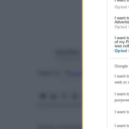
I want t
Opted 
I want 
Advertis
Opted 
I want t
of my P
was col
Opted 
Laura D’Orsi
13 Aprile 2022 – Lettura 2 minuti
Google 
Google
Discover
Fon
Seguici su
I want t
web or d
I want t
purpose
I want 
I want t
Autunno e primavera: sono le stagioni in c