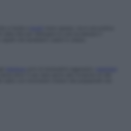
lte si tende a
lavarli
meno spesso, ma è una pratica
i delle dita per detergere la cute accelerano il
 capelli che sarebbero caduti lo stesso.
gli
shampoo
privi di tensioattivi aggressivi,
maschere
senza alcol. E per dare sprint alla ricrescita ok alle
le radici con movimenti rotatori dei polpastrelli che