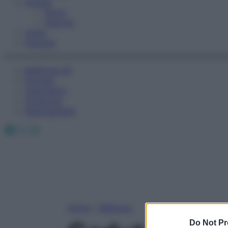
Fitness
Sport
Esercizi
Video
Podcast
Medicina AZ
Farmaci
Calcolatori
Oroscopo
Abbonamenti
Facebook
X
Instagram
Home
»
Bellezza
Do Not Pr