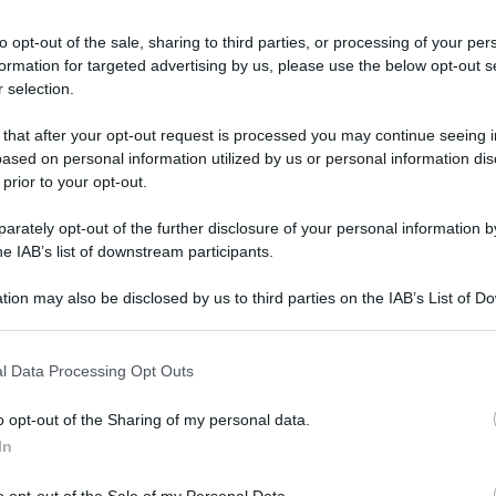
pelli: 4 errori da 
to opt-out of the sale, sharing to third parties, or processing of your per
formation for targeted advertising by us, please use the below opt-out s
 selection.
li è fisiologica. Per evitare che il problema diventi più ser
 that after your opt-out request is processed you may continue seeing i
Le
ased on personal information utilized by us or personal information dis
 prior to your opt-out.
rately opt-out of the further disclosure of your personal information by
he IAB’s list of downstream participants.
tion may also be disclosed by us to third parties on the IAB’s List of 
 that may further disclose it to other third parties.
 that this website/app uses one or more Google services and may gath
l Data Processing Opt Outs
including but not limited to your visit or usage behaviour. You may click 
 to Google and its third-party tags to use your data for below specifi
o opt-out of the Sharing of my personal data.
ogle consent section.
In