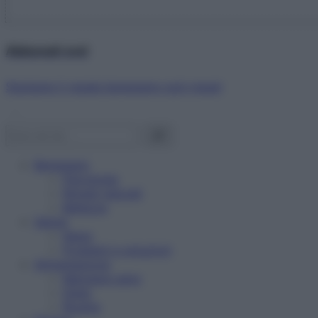
Abbonati ora!
Starbene ti regala benessere ogni mese!
Benessere
Psicologia
Rimedi naturali
Bellezza
Salute
News
Problemi e soluzioni
Alimentazione
Mangiare sano
Diete
Ricette