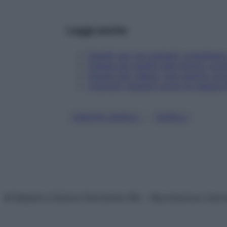
Leggi anche
Capelli: per non perderli, prenditen
Caduta dei capelli nella donna: come 
Capelli radi, deboli, che cadono: ecco 
4 estratti vegetali contro la caduta d
, 
CADUTA CAPELLI
CAPELLI
© Belpietro Edizioni Periodiche SRL – Riproduzione riser