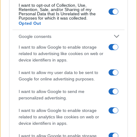
I want to opt-out of Collection, Use,
Retention, Sale, and/or Sharing of my
Personal Data that Is Unrelated with the
Purposes for which it was collected.
Opted Out
Google consents
I want to allow Google to enable storage
related to advertising like cookies on web or
device identifiers in apps.
I want to allow my user data to be sent to
Google for online advertising purposes.
I want to allow Google to send me
personalized advertising.
I want to allow Google to enable storage
related to analytics like cookies on web or
device identifiers in apps.
I want to allow Google to enable storage