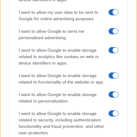
I want to allow my user data to be sent to
Google for online advertising purposes.
I want to allow Google to send me
personalized advertising.
I want to allow Google to enable storage
related to analytics like cookies on web or
device identifiers in apps.
I want to allow Google to enable storage
related to functionality of the website or app.
I want to allow Google to enable storage
related to personalization.
I want to allow Google to enable storage
related to security, including authentication
functionality and fraud prevention, and other
user protection.