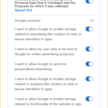
Personal Data that Is Unrelated with the
Purposes for which it was collected.
Opted Out
Google consents
I want to allow Google to enable storage
related to advertising like cookies on web or
device identifiers in apps.
I want to allow my user data to be sent to
Google for online advertising purposes.
I want to allow Google to send me
personalized advertising.
I want to allow Google to enable storage
related to analytics like cookies on web or
device identifiers in apps.
I want to allow Google to enable storage
related to functionality of the website or app.