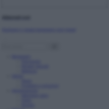
Abbonati ora!
Starbene ti regala benessere ogni mese!
Benessere
Psicologia
Rimedi naturali
Bellezza
Salute
News
Problemi e soluzioni
Alimentazione
Mangiare sano
Diete
Ricette