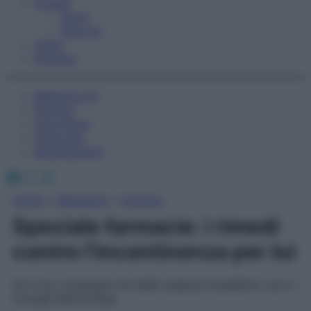
Fitness
Sport
Esercizi
Video
Podcast
Medicina AZ
Farmaci
Calcolatori
Oroscopo
Abbonamenti
Facebook
X
Instagram
Home
»
Magazine
»
Archivio
Speciale farmacie: i rimedi
contro l’incontinenza per lui
Se il tuo compagno ha delle urgenze impellenti, ecco i
consigli dell’urologo