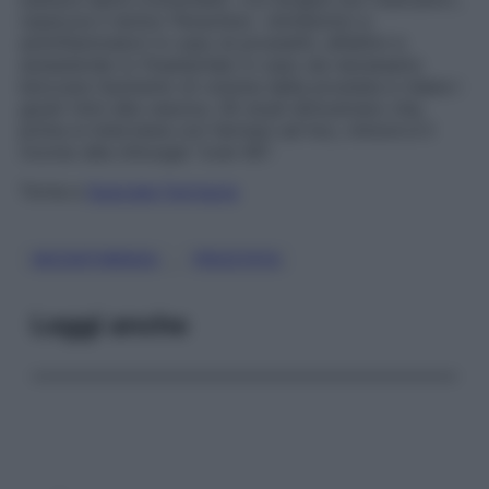
rassicura il dottor Perachino. «Antibiotici e
antinfiammatori in caso di prostatiti, alfalitici e
dutasteride (o finasteride) in caso sia necessario
bloccare l’aumento di volume della prostata e ridare i
giusti ritmi alla vescica. Gli studi dimostrano che,
prima si interviene con farmaci ad hoc, minore è il
ricorso alla chirurgia “over 60”.
Torna a
Speciale Farmacie
, 
INCONTINENZA
PROSTATA
Leggi anche