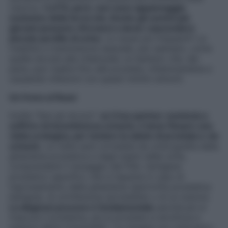
vescica.
I LUTS, però, non sono appannaggio
esclusivo della terza età. Anche gli uomini più
giovani possono ritrovarsi a dover nascondere
piccole perdite di urina
. Le cause più frequenti? Le
malattie a trasmissione sessuale, per esempio, come
quelle dovute alla chlamydia: un batterio che, dal
pene, può risalire fino alla prostata, infiammandola e
causando infezioni con questi minimi sintomi.
Un freno ai flussi
Inutile “fare gli struzzi”:
se il tuo partner comincia a
soffrire di incontinenza urinaria, è bene fissare una
visita urologica, per testare la salute di prostata e vie
urinarie
. La visita sarà corredata da un’ecografia della
ghiandola prostatica e dagli esami delle urine,
comprendenti il dosaggio del PSA, l’antigene
prostatico specifico che si inpenna in caso di
ingrossamento della ghiandola (ipertrofia prostatica
benigna), di un’infezione (prostatite) o di un tumore.
La diagnosi precoce è fondamentale
perché più si
trascura il problema, più la prostata si atrofizza e
subisce danni irreversibili. «Le terapie non mancano»,