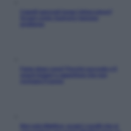
Capelli spezzati lungo l’attaccatura?
Scopri come risolvere l’annoso
problema
Fame dopo cena? Perché succede e 6
snack leggeri e appetitosi che non
rovinano il sonno
Non solo Maldive: scopri i coralli che si