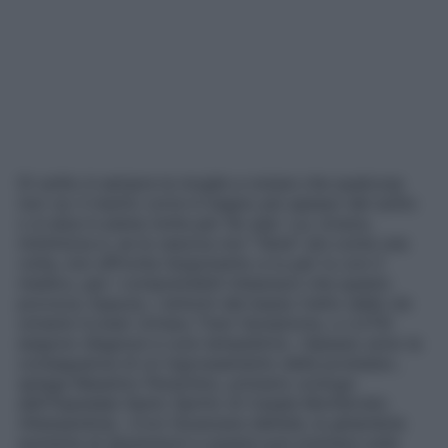
Di solito è sempre la moglie a notare che qualcosa
non va: il marito corre in bagno più spesso del solito
o si alza in piena notte per far pipì. Lui, invece,
minimizza e, se la vescica non “tiene” più come una
volta, non affronta l’argomento a tu per tu con il
medico, per i comprensibili imbarazzi che questo
provoca. Eppure, i sintomi del basso tratto delle vie
urinarie (Lower Urinary Tract Symptoms, o LUTS)
esigono diagnosi e cure tempestive. «Spesso sono la
conseguenza di un ingrossamento della prostata»,
spiega Massimo Perachino, primario urologo
dell’Ospedale Santo Spirito di Casale Monferrato
(Alessandria). «Con l’avanzare dell’età, la ghiandola
aumenta di dimensioni e questa può premere sulla