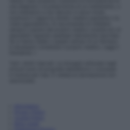
nessun caso possono costituire la formulazione di
una diagnosi o la prescrizione di un trattamento, e
non intendono e non devono in alcun modo
sostituire il rapporto diretto medico-paziente o la
visita specialistica. Si raccomanda di chiedere
sempre il parere del proprio medico curante e/o di
specialisti riguardo qualsiasi indicazione riportata.
Se si hanno dubbi o quesiti sull’uso di un farmaco
è necessario contattare il proprio medico. Leggi il
Disclaimer »
Tutti i diritti riservati. Le immagini utilizzate negli
articoli sono di proprietà dell’editore o concesse
in licenza per l’uso. È vietata la riproduzione non
autorizzata.
Informativa
Privacy Policy
Cookie Policy
Note Legali
Preferenze Privacy