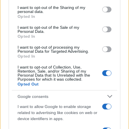
on the IAB’s List of Downstream Participants that may further
I want to opt-out of the Sharing of my
disclose it to other third parties.
personal data.
Opted In
Please note that this website/app uses one or more Google
services and may gather and store information including but
I want to opt-out of the Sale of my
Personal Data.
not limited to your visit or usage behaviour. You may click to
Opted In
grant or deny consent to Google and its third-party tags to
use your data for below specified purposes in below Google
I want to opt-out of processing my
consent section.
Personal Data for Targeted Advertising.
Opted In
I want to opt-out of Collection, Use,
Retention, Sale, and/or Sharing of my
Personal Data that Is Unrelated with the
Purposes for which it was collected.
Opted Out
Google consents
I want to allow Google to enable storage
related to advertising like cookies on web or
device identifiers in apps.