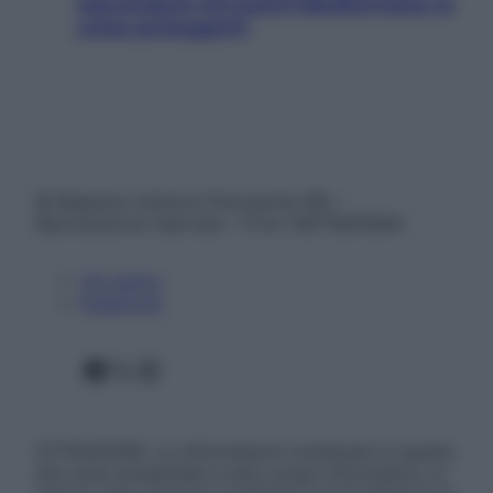
nascondono nel nostro Mediterraneo (e
come proteggerli)
© Belpietro Edizioni Periodiche SRL –
Riproduzione riservata – P.Iva 13673600964
Chi siamo
Pubblicità
Facebook
X
Instagram
ATTENZIONE: Le informazioni contenute in questo
sito sono presentate a solo scopo informativo, in