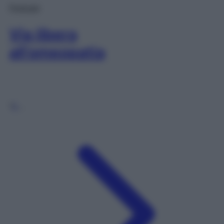
Podcast
Via libera
all’omeopatia
1
2
…