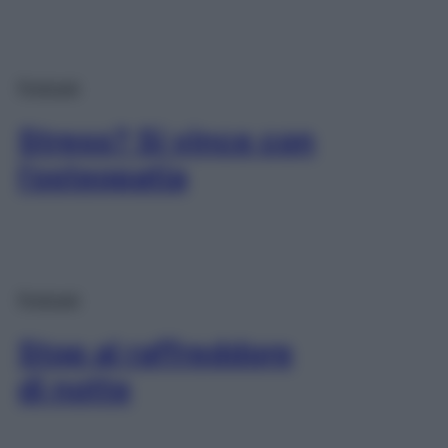
Podcast
Stress? Si vince con
l’osteopatia
Podcast
Stop al raffreddore
di notte