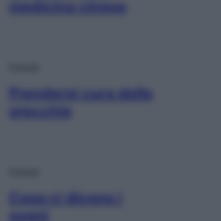
medicina cinese
Podcast
Prendersi cura delle
orecchie
Podcast
Cosa ci dicono i
sogni