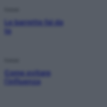
Podcast
Le barrette fai da
te
Podcast
Come evitare
l’influenza