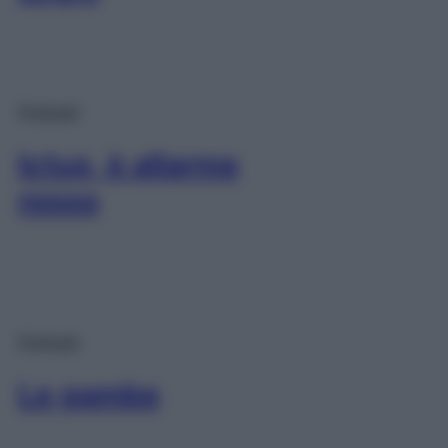
Podcast
Ictus, è allarme
rosso
Podcast
Le gambe