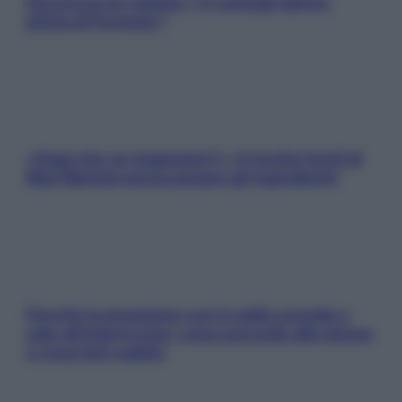
Sicurezza al volante: i 5 consigli dell’ex
pilota di Formula 1
«Oggi che se magnamo?»: 4 ricette facili di
Max Mariola senza pesare gli ingredienti
Perché la pressione con il caldo scende e
sale all’improvviso: cosa succede alle donne
e cosa fare subito