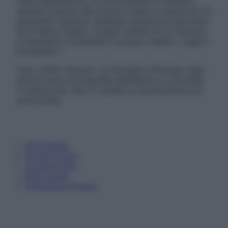
visita specialistica. Si raccomanda di chiedere
sempre il parere del proprio medico curante e/o di
specialisti riguardo qualsiasi indicazione riportata.
Se si hanno dubbi o quesiti sull’uso di un farmaco
è necessario contattare il proprio medico. Leggi il
Disclaimer »
Tutti i diritti riservati. Le immagini utilizzate negli
articoli sono di proprietà dell’editore o concesse
in licenza per l’uso. È vietata la riproduzione non
autorizzata.
Informativa
Privacy Policy
Cookie Policy
Note Legali
Preferenze Privacy