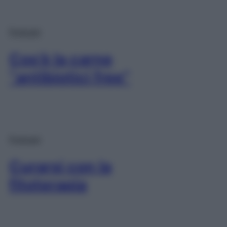
Podcast
Cos’è la carne
“antibiotici free”
Podcast
Curarsi con la
fitoterapia