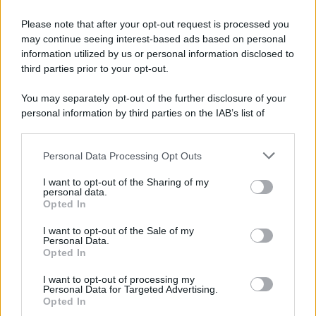
Please note that after your opt-out request is processed you
may continue seeing interest-based ads based on personal
information utilized by us or personal information disclosed to
third parties prior to your opt-out.
You may separately opt-out of the further disclosure of your
personal information by third parties on the IAB’s list of
downstream participants.
Personal Data Processing Opt Outs
This information may also be disclosed by us to third parties
on the IAB’s List of Downstream Participants that may further
I want to opt-out of the Sharing of my
disclose it to other third parties.
personal data.
Opted In
Please note that this website/app uses one or more Google
services and may gather and store information including but
I want to opt-out of the Sale of my
Personal Data.
not limited to your visit or usage behaviour. You may click to
Opted In
grant or deny consent to Google and its third-party tags to
use your data for below specified purposes in below Google
I want to opt-out of processing my
consent section.
Personal Data for Targeted Advertising.
Opted In