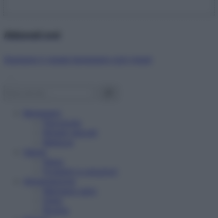
Abbonati ora!
Starbene ti regala benessere ogni mese!
Benessere
Psicologia
Rimedi naturali
Bellezza
Salute
News
Problemi e soluzioni
Alimentazione
Mangiare sano
Diete
Ricette