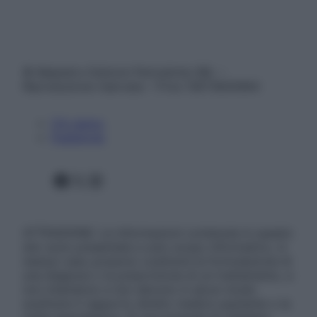
© Belpietro Edizioni Periodiche SRL –
Riproduzione riservata – P.Iva 13673600964
Chi siamo
Pubblicità
Facebook
X
Instagram
ATTENZIONE: Le informazioni contenute in questo
sito sono presentate a solo scopo informativo, in
nessun caso possono costituire la formulazione di
una diagnosi o la prescrizione di un trattamento, e
non intendono e non devono in alcun modo
sostituire il rapporto diretto medico-paziente o la