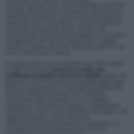
commercializzare. Sono state presentate circa 3700
richieste. Solo quando la valutazione sarà positiva, il
medicinale riceverà un codice di autorizzazione per
essere immesso in commercio. Il lavoro è piuttosto
complicato: al momento hanno ricevuto tale
autorizzazione 13 medicinali omeopatici, a cui presto
ne seguiranno altri 23; per valutare tutti i restanti
dossier c’è tempo sino a fine dicembre 2018. Per ora
non si tratta di nuovi farmaci.
A questo punto che cosa cambierà dal 2019 rispetto
a oggi? In sostanza
saranno in vendita solo
medicinali omeopatici autorizzati dall’Aifa
, quindi con
garanzie in termini di sicurezza e qualità degli stessi,
anche se continueranno a non essere dispensati dal
Servizio sanitario nazionale. Però finalmente
riporteranno sulle confezioni o su un foglietto
illustrativo le informazioni minime e necessarie per
l’utilizzatore, come il nome scientifico del ceppo o dei
ceppi omeopatici, il nome del titolare
dell’autorizzazione all’immissione in commercio, le
modalità e vie di somministrazione, la forma