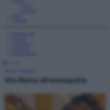
Fitness
Sport
Esercizi
Video
Podcast
Medicina AZ
Farmaci
Calcolatori
Oroscopo
Abbonamenti
Facebook
X
Instagram
Home
»
Podcast
Via libera all’omeopatia