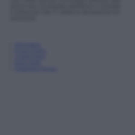
Tutti i diritti riservati. Le immagini utilizzate negli
articoli sono di proprietà dell’editore o concesse
in licenza per l’uso. È vietata la riproduzione non
autorizzata.
Informativa
Privacy Policy
Cookie Policy
Note Legali
Preferenze Privacy