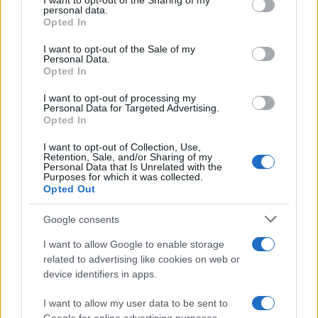
I want to opt-out of the Sharing of my
disclose it to other third parties.
personal data.
Opted In
Please note that this website/app uses one or more Google
services and may gather and store information including but
I want to opt-out of the Sale of my
Personal Data.
not limited to your visit or usage behaviour. You may click to
Opted In
grant or deny consent to Google and its third-party tags to
use your data for below specified purposes in below Google
I want to opt-out of processing my
consent section.
Personal Data for Targeted Advertising.
Opted In
I want to opt-out of Collection, Use,
Retention, Sale, and/or Sharing of my
Personal Data that Is Unrelated with the
Purposes for which it was collected.
Opted Out
Google consents
I want to allow Google to enable storage
related to advertising like cookies on web or
device identifiers in apps.
I want to allow my user data to be sent to