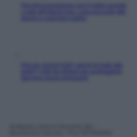
Perché la pressione con il caldo scende
e sale all’improvviso: cosa succede alle
donne e cosa fare subito
Doccia, lavarsi tutti i giorni fa male alla
pelle? I miti da sfatare per proteggerla
davvero senza stressarla
© Belpietro Edizioni Periodiche SRL –
Riproduzione riservata – P.Iva 13673600964