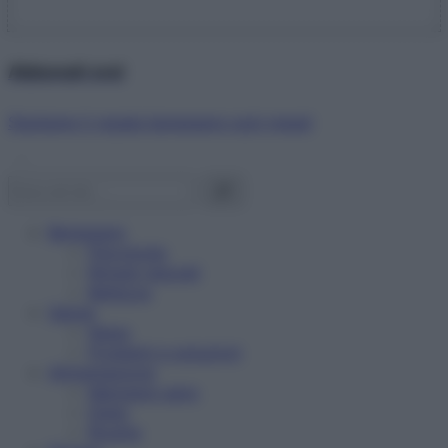
Abbonati ora!
Starbene ti regala benessere ogni mese!
Benessere
Psicologia
Rimedi naturali
Bellezza
Salute
News
Problemi e soluzioni
Alimentazione
Mangiare sano
Diete
Ricette