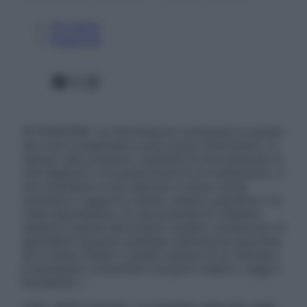
Chi siamo
Pubblicità
Facebook
X
Instagram
ATTENZIONE: Le informazioni contenute in questo
sito sono presentate a solo scopo informativo, in
nessun caso possono costituire la formulazione di
una diagnosi o la prescrizione di un trattamento, e
non intendono e non devono in alcun modo
sostituire il rapporto diretto medico-paziente o la
visita specialistica. Si raccomanda di chiedere
sempre il parere del proprio medico curante e/o di
specialisti riguardo qualsiasi indicazione riportata.
Se si hanno dubbi o quesiti sull’uso di un farmaco
è necessario contattare il proprio medico. Leggi il
Disclaimer »