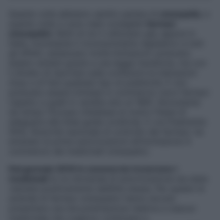
Quante volte abbiamo sentito parlare di
omeopatia
, e
quante volte ci sono stati consigliati
farmaci
omeopatici
. Molti di noi li utilizzano già, eppure in
Italia, nonostante il riconoscimento legislativo a tutti
gli effetti, esistevano molte limitazioni: potevano
essere venduti grazie a una legge transitoria, ma con
il divieto di riportare sulle confezioni le indicazioni
d’uso e di fare qualsiasi tipo di pubblicità. E non
potevano essere immessi in commercio nuovi farmaci
rispetto a quelli in vendita sino al 1995. Nonostante
da tempo l’Europa chiedesse al nostro Paese di
adeguarsi alle linee guida condivise. E ora finalmente
l’Aifa, l’Autorità nazionale di controllo dei farmaci, ha
emanato le prime autorizzazioni all’immissione in
commercio dei medicinali omeopatici.
Dal gennaio 2019 in commercio troveremo i
medicinali
la cui domanda di autorizzazione sia stata
valutata positivamente dall’Aifa stessa. Per questo le
aziende di farmaci omeopatici hanno dovuto
presentare una documentazione relativa a ciascun
medicinale che vogliono continuare a