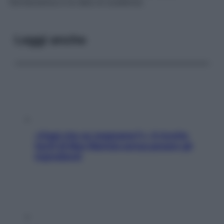
farmaceutica e la data di scadenza.
Leggi anche
«Oggi che se magnamo?»: 4 ricette
facili di Max Mariola senza pesare gli
ingredienti