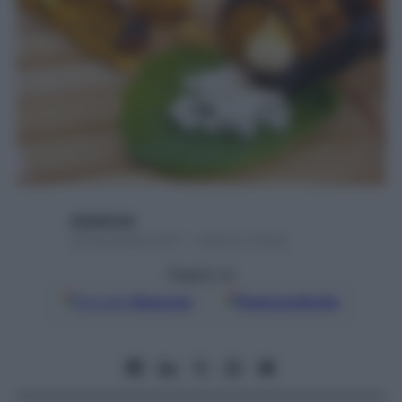
digitalmde
22 Novembre 2017 – Lettura 2 minuti
Seguici su
Google
Discover
Fonti preferite