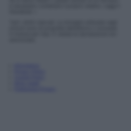
è necessario contattare il proprio medico. Leggi il
Disclaimer »
Tutti i diritti riservati. Le immagini utilizzate negli
articoli sono di proprietà dell’editore o concesse
in licenza per l’uso. È vietata la riproduzione non
autorizzata.
Informativa
Privacy Policy
Cookie Policy
Note Legali
Preferenze Privacy