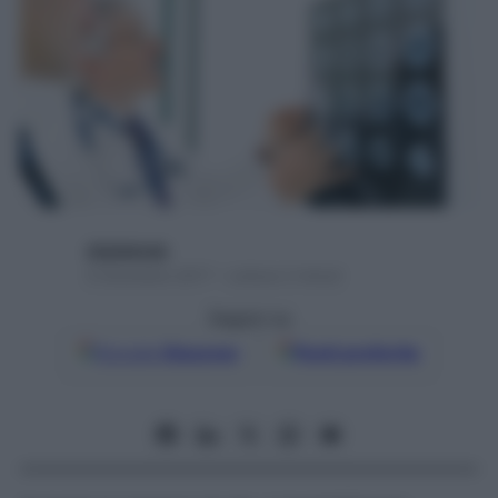
digitalmde
6 Dicembre 2017 – Lettura 2 minuti
Seguici su
Google
Discover
Fonti preferite