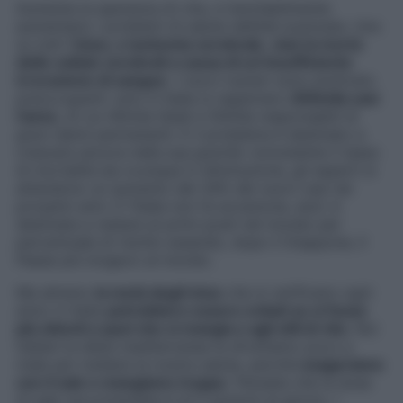
Aumenta la speranza di vita, e inevitabilmente
aumentano i problemi di salute dell’età avanzata. Uno
su tutti l’
ictus, o ischemia cerebrale
,
cioè la morte
delle cellule cerebrali a causa di un’insufficiente
irrorazione di sangue.
I nuovi numeri sono piuttosto
preoccupanti: solo in Italia si registrano
200mila casi
l’anno
, di cui 40mila fatali e 50mila responsabili di
gravi danni permanenti. E il problema è destinato a
crescere ancora nella sua gravità: nonostante il tasso
di mortalità sia ovunque in diminuzione, gli esperti si
attendono un aumento del 34% dei nuovi casi nei
prossimi anni. E l’Italia non fa eccezione, anzi: è
destinata a restare ai primi posti nel mondo per
percentuale di rischio essendo, dopo il Giappone, il
Paese più longevo al mondo.
Ma almeno
la metà degli ictus
che si verificano ogni
anno in Italia
potrebbero essere evitati se si fosse
più attenti a quel che si mangia e agli stili di vita
. Noi
italiani la dieta mediterranea la sfruttiamo poco e
male per tutelare la nostra salute, perché
esageriamo
con il sale e mangiamo troppo
. Pensate che la dose
di sale raccomandata è di 5 grammi al giorno. I