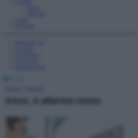
Fitness
Sport
Esercizi
Video
Podcast
Medicina AZ
Farmaci
Calcolatori
Oroscopo
Abbonamenti
Facebook
X
Instagram
Home
»
Podcast
Ictus, è allarme rosso