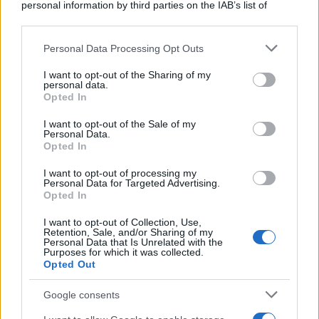
personal information by third parties on the IAB’s list of
downstream participants.
Personal Data Processing Opt Outs
This information may also be disclosed by us to third parties
on the IAB’s List of Downstream Participants that may further
I want to opt-out of the Sharing of my
disclose it to other third parties.
personal data.
Opted In
Please note that this website/app uses one or more Google
services and may gather and store information including but
I want to opt-out of the Sale of my
Personal Data.
not limited to your visit or usage behaviour. You may click to
Opted In
grant or deny consent to Google and its third-party tags to
use your data for below specified purposes in below Google
I want to opt-out of processing my
consent section.
Personal Data for Targeted Advertising.
Opted In
I want to opt-out of Collection, Use,
Retention, Sale, and/or Sharing of my
Personal Data that Is Unrelated with the
Purposes for which it was collected.
Opted Out
Google consents