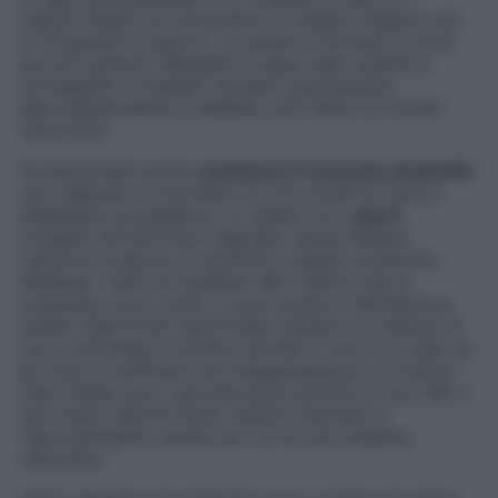
maschi italiani ne consumano in media il doppio: più
di 10 grammi al giorno. Le donne si fermano a poco
più di 8 grammi. Mangiare troppo sale, insieme a
sovrappeso e obesità, causano ipertensione,
ipercolesterolemia e diabete, tutti fattori di rischio
importanti.
Fondamentale anche
contenere il consumo di alcolici
:
non superare un bicchiere di vino al giorno aiuta a
abbassare la pressione. Lo stesso fa lo
sport
:
svolgere attività fisica regolare, quindi almeno
mezzora al giorno di cammino a passo sostenuto,
abbassa i rischi di ischemie. Ma i fattori che le
scatenano sono molti: ci sono anche la fibrillazione
atriale, l’ipertrofia ventricolare sinistra e la stenosi di
una o entrambe le arterie carotidi. E non è un caso se
gli ictus si verificano più frequentemente in inverno: i
mesi freddi sono i più pericolosi perché si è portati a
fare meno attività fisica, mentre muoversi è
importantissimo anche per chi ha una malattia
vascolare.