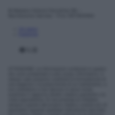
© Belpietro Edizioni Periodiche SRL –
Riproduzione riservata – P.Iva 13673600964
Chi siamo
Pubblicità
Facebook
X
Instagram
ATTENZIONE: Le informazioni contenute in questo
sito sono presentate a solo scopo informativo, in
nessun caso possono costituire la formulazione di
una diagnosi o la prescrizione di un trattamento, e
non intendono e non devono in alcun modo
sostituire il rapporto diretto medico-paziente o la
visita specialistica. Si raccomanda di chiedere
sempre il parere del proprio medico curante e/o di
specialisti riguardo qualsiasi indicazione riportata.
Se si hanno dubbi o quesiti sull’uso di un farmaco