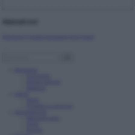
Abbonati ora!
Starbene ti regala benessere ogni mese!
Benessere
Psicologia
Rimedi naturali
Bellezza
Salute
News
Problemi e soluzioni
Alimentazione
Mangiare sano
Diete
Ricette