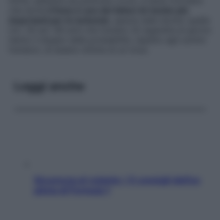
Infine, sebbene sia piuttosto ovvio, è bene ricordare
che anche
il fumo è uno dei fattori di rischio più
importanti per le ischemie
, specie nelle donne: quelle
tra i 35 ed i 69 anni che fumano 20 sigarette al giorno
hanno il doppio delle probabilità, rispetto agli uomini
fumatori, di essere vittime di un ictus.
Leggi anche
Sicurezza al volante: i 5 consigli dell’ex
pilota di Formula 1