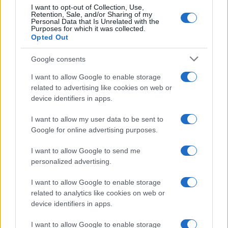
I want to opt-out of Collection, Use,
Retention, Sale, and/or Sharing of my
Personal Data that Is Unrelated with the
Purposes for which it was collected.
Opted Out
Google consents
I want to allow Google to enable storage
related to advertising like cookies on web or
device identifiers in apps.
I want to allow my user data to be sent to
Google for online advertising purposes.
I want to allow Google to send me
personalized advertising.
I want to allow Google to enable storage
related to analytics like cookies on web or
device identifiers in apps.
I want to allow Google to enable storage