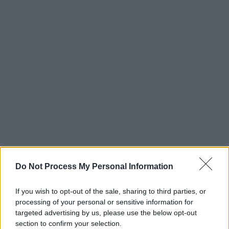
Do Not Process My Personal Information
If you wish to opt-out of the sale, sharing to third parties, or
processing of your personal or sensitive information for
targeted advertising by us, please use the below opt-out
section to confirm your selection.