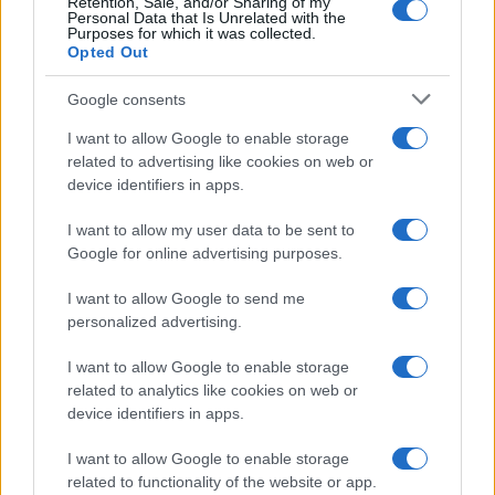
Retention, Sale, and/or Sharing of my
Personal Data that Is Unrelated with the
Purposes for which it was collected.
Opted Out
Google consents
I want to allow Google to enable storage
related to advertising like cookies on web or
device identifiers in apps.
I want to allow my user data to be sent to
Google for online advertising purposes.
I want to allow Google to send me
personalized advertising.
I want to allow Google to enable storage
related to analytics like cookies on web or
device identifiers in apps.
I want to allow Google to enable storage
related to functionality of the website or app.