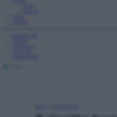
Fitness
Sport
Esercizi
Video
Podcast
Medicina AZ
Farmaci
Calcolatori
Oroscopo
Abbonamenti
Facebook
X
Instagram
Home
»
Alimentazione