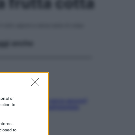
a frutta cotta
A tutto sapore e senza sensi di colpa
ggi anche
sonal or
Contare le calorie serve ancora?
ection to
La risposta della nutrizionista
nterest-
closed to