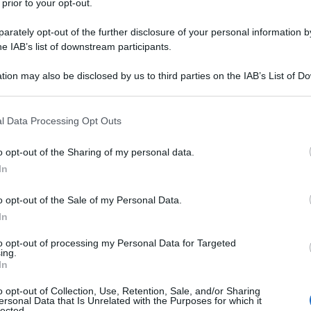
 prior to your opt-out.
rately opt-out of the further disclosure of your personal information by
he IAB’s list of downstream participants.
tion may also be disclosed by us to third parties on the IAB’s List of 
 that may further disclose it to other third parties.
 that this website/app uses one or more Google services and may gath
l Data Processing Opt Outs
ti preferite
including but not limited to your visit or usage behaviour. You may click 
 to Google and its third-party tags to use your data for below specifi
o opt-out of the Sharing of my personal data.
ogle consent section.
In
o opt-out of the Sale of my Personal Data.
In
ere
diventano un gustoso dessert da assaporare
nsi di colpa, perché apportano fibre, acqua e
to opt-out of processing my Personal Data for Targeted
ing.
In
o opt-out of Collection, Use, Retention, Sale, and/or Sharing
ersonal Data that Is Unrelated with the Purposes for which it
no – La ricetta
lected.