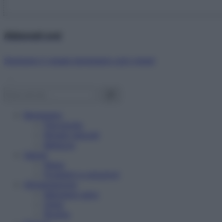
Abbonati ora!
Starbene ti regala benessere ogni mese!
Benessere
Psicologia
Rimedi naturali
Bellezza
Salute
News
Problemi e soluzioni
Alimentazione
Mangiare sano
Diete
Ricette