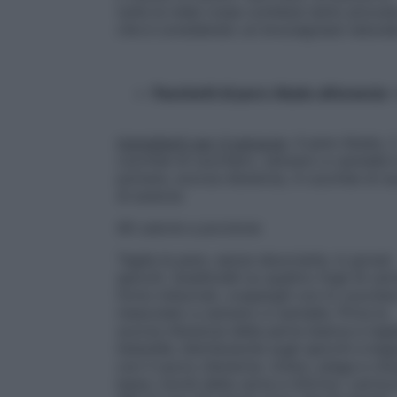
tutte le mele rosse contiene tanto piruvat
che è considerato un bruciagrassi natural
Pacchetti di pere Abate all’arancia –
Ingredienti per 4 persone
: 4 pere Abate, 
cucchiai di zucchero, zenzero e cannella 
polvere, scorza d’arancia, 4 cucchiai di s
di arancia
90 calorie a porzione
Taglia le pere, senza sbucciarle, in grossi
spicchi. Suddividili su quattro fogli di car
forno imburrati, cospargili con lo zucche
mescolato a zenzero e cannella. Priva la
scorza d’arancia della parte bianca e tagl
listarelle; distribuiscile sugli spicchi e ba
con il succo d’arancia. Unisci, piega e chi
bene i bordi della carta e inforna i cartoc