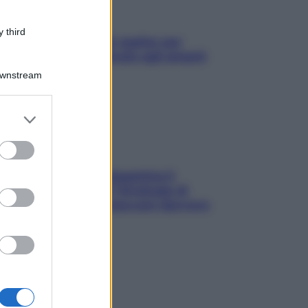
 third
L’oroscopo food di Jupiter per
l’estate 2026 dedicato agli amanti
del cibo
Downstream
er and store
to grant or
ed purposes
La trappola della dopamina ti
segue in spiaggia? Strategie di
digital detox per staccare davvero