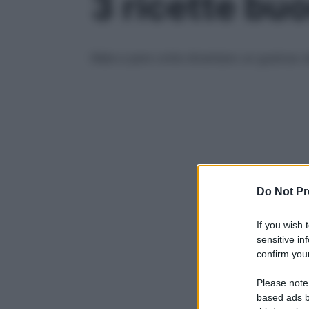
3 ricette buo
Mele e pere cotte diventano un gustoso de
Do Not Pr
If you wish 
sensitive in
confirm your
Please note
based ads b