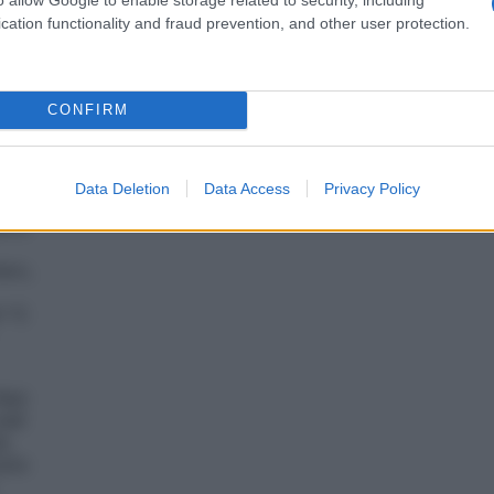
cation functionality and fraud prevention, and other user protection.
CONFIRM
con
Data Deletion
Data Access
Privacy Policy
e a
ttro
ero,
0 °C
 Red
nell
i,
uire