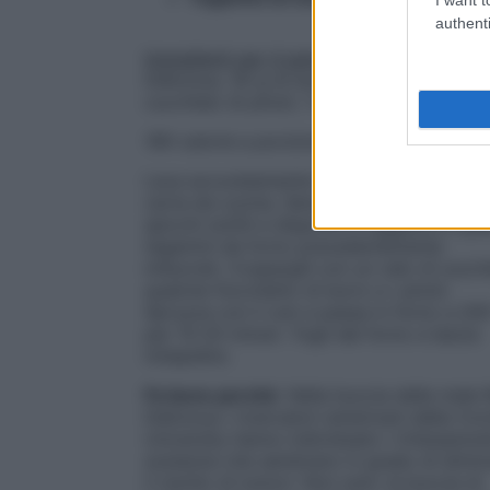
authenti
Ingredienti per 4 persone
: 4 mele Red
Delicious, 30 g di burro, zucchero, 1
cucchiaio di pinoli, 1 bicchierino di rum
190 calorie a porzione
Lava accuratamente le mele e asciugale 
carta da cucina. Senza sbucciarle, taglial
spicchi sottili e disponili a raggiera in qua
tegamini da forno precedentemente
imburrati. Cospargili con un velo di zucch
qualche fiocchetto di burro e i pinoli.
Spruzza con il rum e passa in forno a 20
per 15-20 minuti. Togli dal forno e lascia
intiepidire.
Fa bene perché
. Nella buccia delle mele
Delicious i ricercatori americani della Cor
University hanno individuato i triterpenoid
sostanze che sembrano in grado di dimin
il rischio di tumori. Non solo: la buccia di