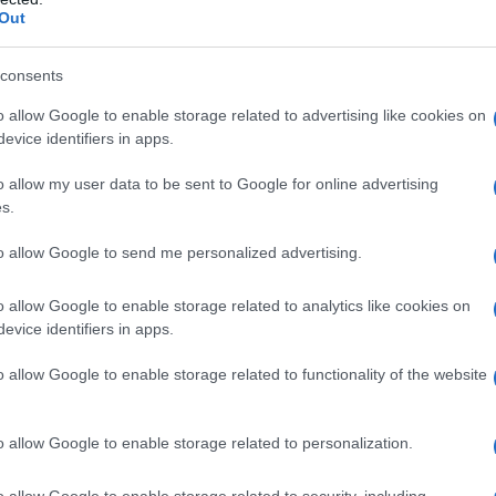
Out
1 cucchiaio di uvetta sultanina, 3 cucchiai di
 rum, qualche amaretto, 1 cucchiaio di zucchero di
consents
mandorla
o allow Google to enable storage related to advertising like cookies on
evice identifiers in apps.
te della stessa dimensione perché cuociano in modo
o allow my user data to be sent to Google for online advertising
indi elimina il torsolo con l’apposito utensile,
s.
 fondo per non forare la base. Ammorbidisci in acqua
i minuti. Raccogli in una ciotola la confettura di
to allow Google to send me personalized advertising.
 aggiungi l’uvetta scolata e asciugata e gli amaretti
una pirofila precedentemente imburrata e farciscile
 lo zucchero, qualche fiocchetto di burro e le
o allow Google to enable storage related to analytics like cookies on
 35- 40 minuti. Servile tiepide.
evice identifiers in apps.
ctina che, grazie alle sue proprietà emollienti e
o allow Google to enable storage related to functionality of the website
zare le funzioni intestinali. Ha anche un discreto
a di potassio, è perfetta in caso di
ritenzione idrica
.
o allow Google to enable storage related to personalization.
atin – La ricetta
o allow Google to enable storage related to security, including