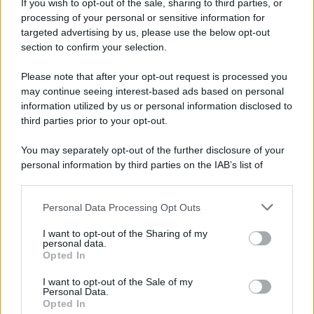
If you wish to opt-out of the sale, sharing to third parties, or
processing of your personal or sensitive information for
targeted advertising by us, please use the below opt-out
section to confirm your selection.
Please note that after your opt-out request is processed you
may continue seeing interest-based ads based on personal
information utilized by us or personal information disclosed to
third parties prior to your opt-out.
You may separately opt-out of the further disclosure of your
personal information by third parties on the IAB’s list of
downstream participants.
Personal Data Processing Opt Outs
This information may also be disclosed by us to third parties
on the IAB’s List of Downstream Participants that may further
I want to opt-out of the Sharing of my
disclose it to other third parties.
personal data.
Opted In
Please note that this website/app uses one or more Google
services and may gather and store information including but
I want to opt-out of the Sale of my
Personal Data.
not limited to your visit or usage behaviour. You may click to
Opted In
grant or deny consent to Google and its third-party tags to