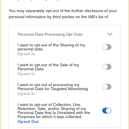
You may separately opt-out of the further disclosure of your
personal information by third parties on the IAB’s list of
downstream participants.
Personal Data Processing Opt Outs
This information may also be disclosed by us to third parties
on the IAB’s List of Downstream Participants that may further
I want to opt-out of the Sharing of my
disclose it to other third parties.
personal data.
Opted In
Please note that this website/app uses one or more Google
services and may gather and store information including but
I want to opt-out of the Sale of my
Personal Data.
not limited to your visit or usage behaviour. You may click to
Opted In
grant or deny consent to Google and its third-party tags to
use your data for below specified purposes in below Google
I want to opt-out of processing my
consent section.
Personal Data for Targeted Advertising.
Opted In
I want to opt-out of Collection, Use,
Retention, Sale, and/or Sharing of my
Personal Data that Is Unrelated with the
Purposes for which it was collected.
Opted Out