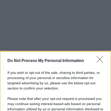
Do Not Process My Personal Information
If you wish to opt-out of the sale, sharing to third parties, or
processing of your personal or sensitive information for
targeted advertising by us, please use the below opt-out
section to confirm your selection.
Please note that after your opt-out request is processed you
may continue seeing interest-based ads based on personal
information utilized by us or personal information disclosed to