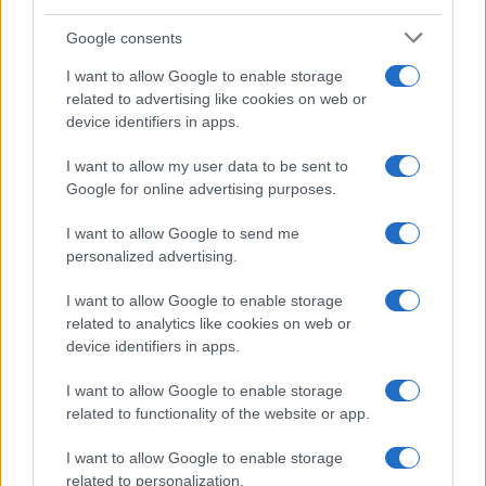
Google consents
I want to allow Google to enable storage
related to advertising like cookies on web or
device identifiers in apps.
I want to allow my user data to be sent to
Google for online advertising purposes.
I want to allow Google to send me
personalized advertising.
I want to allow Google to enable storage
related to analytics like cookies on web or
device identifiers in apps.
I want to allow Google to enable storage
related to functionality of the website or app.
I want to allow Google to enable storage
related to personalization.