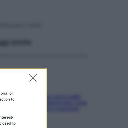
erdere peso in salute
ggi anche
sonal or
Perché la pressione con il caldo
ection to
scende e sale all’improvviso: cosa
succede alle donne e cosa fare
subito
nterest-
closed to