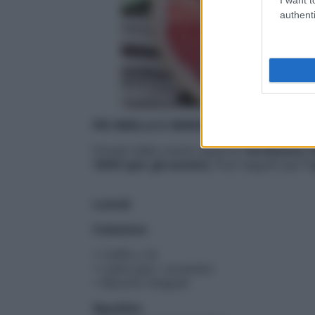
authenti
PIÙ SNELLA E SERENA CON I MENU DO
Firmati dalle nostre esperte,
forniscono 1
1900 (per gli uomini).
Puoi seguirli per
7 
Lunedì
Colazione
• Caffè o tè
• Latte parz. scremato
• Biscotti integrali
Spuntino