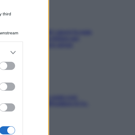
 third
Doccia, lavarsi tutti i giorni fa male
Downstream
alla pelle? I miti da sfatare per
proteggerla davvero senza
er and store
stressarla
to grant or
ed purposes
Aria condizionata: usala così,
senza rischiare raffreddore & Co.