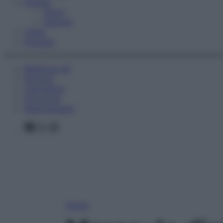
Fitness
Sport
Esercizi
Video
Podcast
Medicina AZ
Farmaci
Calcolatori
Oroscopo
Abbonamenti
Facebook
X
Instagram
Home