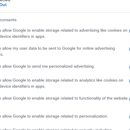
è quindi utile per ridurre lo
stress
e dormire meglio;
Out
a
cicoria
, dall’effetto detox.
chi
, ottima fonte di proteine, e pesci ricchi di iodio
consents
ingredienti nello
schema
messo a punto per te dalla
on la supervisione della nostra dietologa
Carla
o allow Google to enable storage related to advertising like cookies on
 tu, in base alle tue esigenze familiari e lavorative.
evice identifiers in apps.
rzioni
indicate nel colonnino accanto alla dieta. E se
o allow my user data to be sent to Google for online advertising
zzo
starbene@mondadori.it
ai vari esperti del team:
s.
la Dall’Erta, biologa-chef, e Giorgio Donegani,
to allow Google to send me personalized advertising.
o allow Google to enable storage related to analytics like cookies on
evice identifiers in apps.
o allow Google to enable storage related to functionality of the website
o allow Google to enable storage related to personalization.
o allow Google to enable storage related to security, including