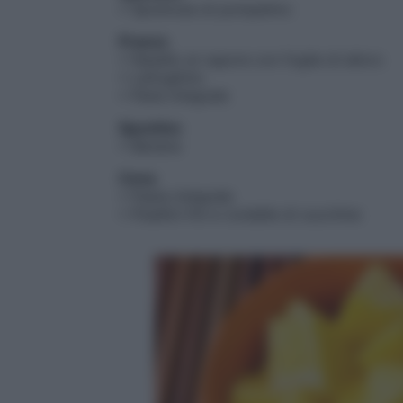
• Spremuta di pompelmo
Pranzo
• Nasello al vapore con foglie di alloro
• Lattughino
• Pane integrale
Spuntino
• Banana
Cena
• Pasta integrale
• Pisellini fini e rondelle di zucchine