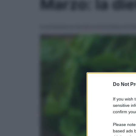
Marzo: la di
In primavera la tavola si arricchisce di fr
Do Not Pr
If you wish 
sensitive in
confirm your
Please note
based ads b