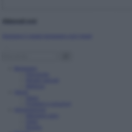
Abbonati ora!
Starbene ti regala benessere ogni mese!
Benessere
Psicologia
Rimedi naturali
Bellezza
Salute
News
Problemi e soluzioni
Alimentazione
Mangiare sano
Diete
Ricette