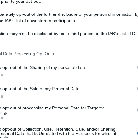
 prior to your opt-out.
rately opt-out of the further disclosure of your personal information by
he IAB’s list of downstream participants.
tion may also be disclosed by us to third parties on the IAB’s List of 
 that may further disclose it to other third parties.
 that this website/app uses one or more Google services and may gath
l Data Processing Opt Outs
including but not limited to your visit or usage behaviour. You may click 
 to Google and its third-party tags to use your data for below specifi
o opt-out of the Sharing of my personal data.
ogle consent section.
In
ti preferite
o opt-out of the Sale of my Personal Data.
In
to opt-out of processing my Personal Data for Targeted
ing.
In
o opt-out of Collection, Use, Retention, Sale, and/or Sharing
sche
insalate primaverili
come la lattuga, che ha
ersonal Data that Is Unrelated with the Purposes for which it
lected.