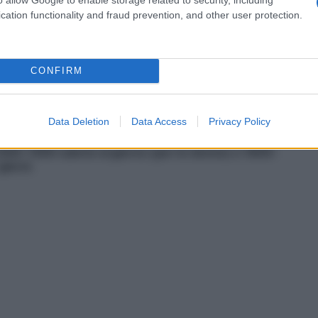
cation functionality and fraud prevention, and other user protection.
CONFIRM
Data Deletion
Data Access
Privacy Policy
C
400-1500 calorie al giorno (per le donne) e 1800-
giorni.