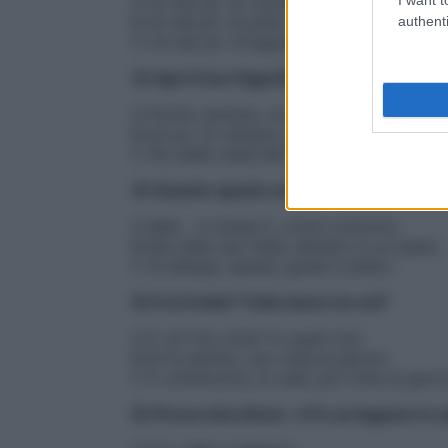
A Un bel po’ di carne rossa e salumi.
B Un bel po’ di pollo e formaggi.
authenti
C Un bel po’ di legumi.
3) Apri il tuo frigorifero: che c’è dentro?
A Poche verdure, un po’ di affettati, qual
B Un po’ di verdure, insalata, forse del po
C Più della metà del frigorifero con verdur
4) Quanto spazio occupa la verdura nel t
A Mah… è messa lì, come contorno.
B Sta nella sua metà, almeno in un pasto.
C Si allarga, spesso guida il piatto.
5) E la frutta? Tutto bene tra voi?
A E chi l’ha vista? Io quasi mai.
B Si fa sentire, una volta al giorno.
C È un’amicona, la vedo più volte al giorn
6) Prova microfono: «C’è un legume in s