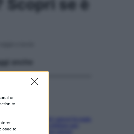
 Scopri se è
veggie a tavola
ggi anche
sonal or
ection to
Doccia, lavarsi tutti i giorni fa male
nterest-
alla pelle? I miti da sfatare per
closed to
proteggerla davvero senza