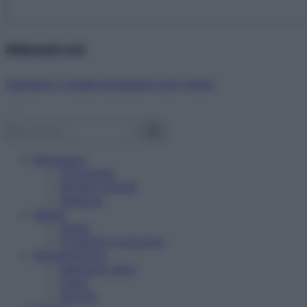
Abbonati ora!
Starbene ti regala benessere ogni mese!
Benessere
Psicologia
Rimedi naturali
Bellezza
Salute
News
Problemi e soluzioni
Alimentazione
Mangiare sano
Diete
Ricette