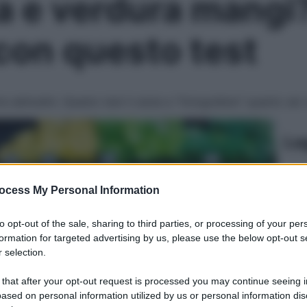
a e verdura mangi?
con questo test
 abitudini. Questo test ti aiuta a “fotografare” quanto sei 
Le
ocess My Personal Information
to opt-out of the sale, sharing to third parties, or processing of your per
formation for targeted advertising by us, please use the below opt-out s
 selection.
 that after your opt-out request is processed you may continue seeing i
ased on personal information utilized by us or personal information dis