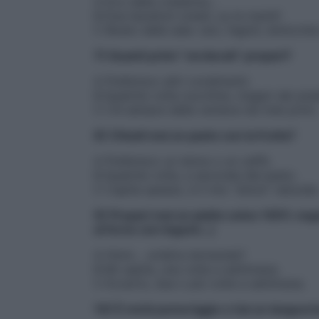
A Eco dalla credenza…
B Due barattoli onesti, su le maniii!
C Boato dalla sala: ceci, fagioli, lenticchie
7) Quanti primi “verdurati” prepari?
A Preferisco altri condimenti.
B Qualche volta zucchine, magari dei pise
C C’è sempre della verdura nei miei primi.
8) Chiudi mai un pasto con la frutta?
A Preferisco un dolce o un caffè.
B Qualche volta, a seconda del pasto.
C Capita spesso, è il mio “dolce” naturale
9) Prepari mai un piatto unico 100% veget
al forno con legumi…)
A Hmm… un’altra domanda?
B Mi capita, una volta a settimana.
C Eccerto, due o più volte a settimana.
10) È metà pomeriggio e hai un languor