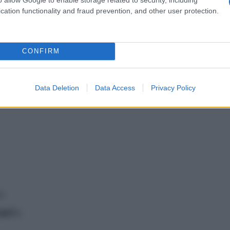
cation functionality and fraud prevention, and other user protection.
CONFIRM
che bistecca.
llo e del formaggio.
e e insalate varie.
Data Deletion
Data Access
Privacy Policy
uo piatto?
o.
ala?».