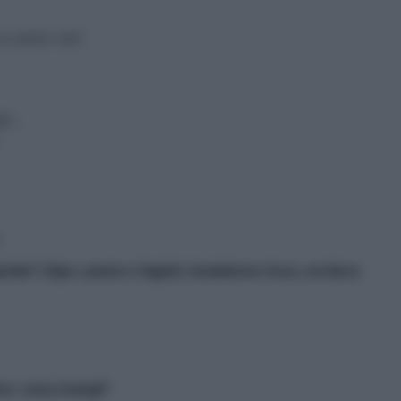
 e amici vari.
lli…
.
ale? (tipo: pasta e fagioli, insalatona ricca, verdure
ino: cosa mangi?