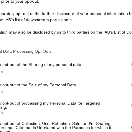
 prior to your opt-out.
rately opt-out of the further disclosure of your personal information by
he IAB’s list of downstream participants.
tion may also be disclosed by us to third parties on the IAB’s List of 
 that may further disclose it to other third parties.
 that this website/app uses one or more Google services and may gath
l Data Processing Opt Outs
including but not limited to your visit or usage behaviour. You may click 
 to Google and its third-party tags to use your data for below specifi
o opt-out of the Sharing of my personal data.
ogle consent section.
In
ti preferite
o opt-out of the Sale of my Personal Data.
In
to opt-out of processing my Personal Data for Targeted
ing.
In
 10 domande
o opt-out of Collection, Use, Retention, Sale, and/or Sharing
ersonal Data that Is Unrelated with the Purposes for which it
lected.