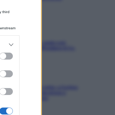
stressarla
 third
Downstream
Aria condizionata: usala così,
er and store
senza rischiare raffreddore & Co.
to grant or
ed purposes
Mindfulness tra le vette: a Cortina
due giorni lontani da stress e
ansia da smartphone