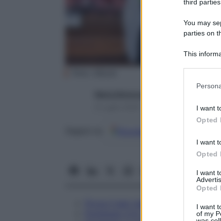
third parties
You may sepa
parties on t
This informa
Participants
Foto: iStock
Please note
Persona
information 
Maria Simona Lualdi
deny consent
9 Luglio 2026 – Lettura 4 minuti
I want t
in below Go
Opted 
Google
Discover
Fon
Seguici su
I want t
Opted 
I want 
Advertis
Opted 
Prova il test rispondendo a queste
I want t
Punteggio 0-6 – Germoglio
of my P
was col