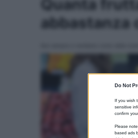
Quanta frutt
abbastanza 
Non sempre ci rendiamo conto delle nostre
Do Not Pr
If you wish 
sensitive in
confirm your
Please note
based ads b