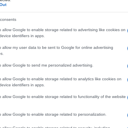
Out
 30 giorni per aumentare il tuo consumo di frutta e
consents
i.pazza
) continuano nella loro missione:
 segno del benessere e attenta alla salute del
o allow Google to enable storage related to advertising like cookies on
 frutta e verdura, quotidianamente, con facilità. E tu,
evice identifiers in apps.
o allow my user data to be sent to Google for online advertising
 abitudini. Questo test ti aiuta a “fotografare”
s.
to allow Google to send me personalized advertising.
dendo a queste 10 domande
o allow Google to enable storage related to analytics like cookies on
evice identifiers in apps.
erdura, cosa fai?
ri anche due pomodori.
o allow Google to enable storage related to functionality of the website
ovare delle ricette.
a.
o allow Google to enable storage related to personalization.
della spesa, cosa vedi?
o allow Google to enable storage related to security, including