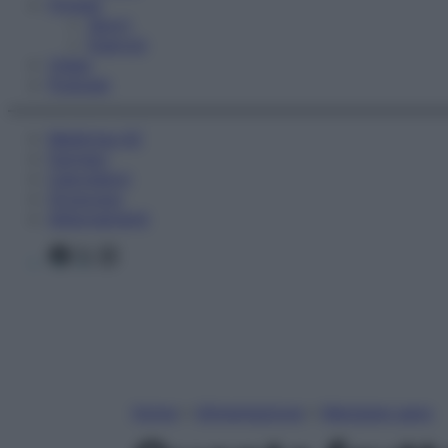
Fitness
Sport
Esercizi
Video
Podcast
Medicina AZ
Farmaci
Calcolatori
Oroscopo
Abbonamenti
Facebook
X
Instagram
Home
»
Alimentazione
»
Mangiare sano