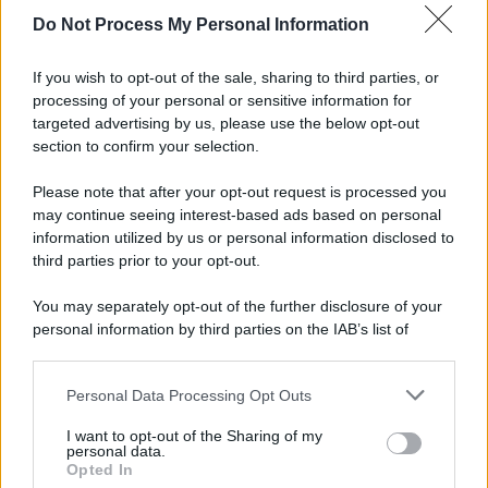
Do Not Process My Personal Information
If you wish to opt-out of the sale, sharing to third parties, or
processing of your personal or sensitive information for
targeted advertising by us, please use the below opt-out
section to confirm your selection.
Please note that after your opt-out request is processed you
may continue seeing interest-based ads based on personal
information utilized by us or personal information disclosed to
third parties prior to your opt-out.
You may separately opt-out of the further disclosure of your
personal information by third parties on the IAB’s list of
downstream participants.
Personal Data Processing Opt Outs
This information may also be disclosed by us to third parties
on the IAB’s List of Downstream Participants that may further
I want to opt-out of the Sharing of my
disclose it to other third parties.
personal data.
Opted In
Please note that this website/app uses one or more Google