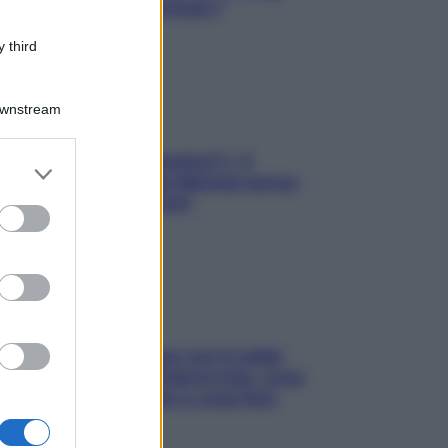
dell’ex pilota di Formula 1
 third
Downstream
«Oggi che se magnamo?»: 4
er and store
ricette facili di Max Mariola senza
to grant or
pesare gli ingredienti
ed purposes
Perché la pressione con il caldo
scende e sale all’improvviso: cosa
succede alle donne e cosa fare
subito