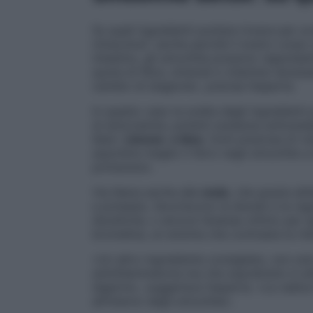
Su quali ingredienti puntare invece per un
miracolosi”, anche perché il nostro corpo
intestino, gli smoothie possono rappresen
quota di fibre, minerali e vitamine necess
cambio di stagione», precisa l’esperta.
In questo caso la scelta degli ingredienti
di antocianine, potenti sostanze antiossida
liberi.
Limone e lime
, fonti preziose di v
assorbire meglio il ferro negli smoothie a
primavera».
Via libera anche alle
mele
, che grazie all
e potassio, favoriscono la diuresi e la reg
diuretiche, o ancora l’ananas ottimo per s
bromelina, un enzima che contrasta la rite
«Un altro ingrediente consigliato, non sol
antinfiammatoria ma che soprattutto è uti
digerire», suggerisce l’esperta. «La radice
all’interno degli smoothie».