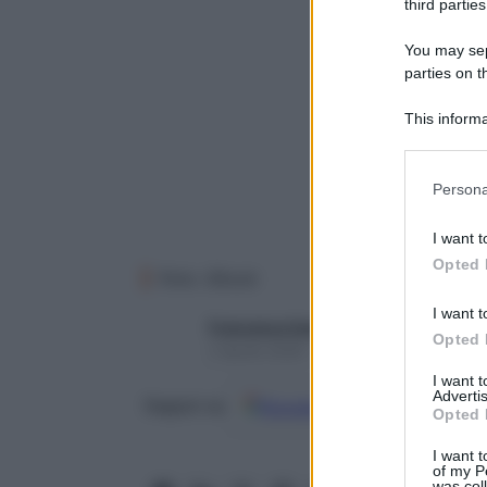
third parties
You may sepa
parties on t
This informa
Participants
Please note
Persona
information 
deny consent
I want t
in below Go
Opted 
Foto: iStock
I want t
Francesca Gastaldi
Opted 
2 Aprile 2026 – Lettura 6 minuti
I want 
Advertis
Google
Discover
Fon
Seguici su
Opted 
I want t
of my P
was col