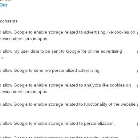
Out
consents
 puntare
o allow Google to enable storage related to advertising like cookies on
evice identifiers in apps.
o allow my user data to be sent to Google for online advertising
a Dubini
, biologa ricercatrice e nutrizionista
s.
el Servizio di Nutrizione Clinica e Prevenzione
San Donato
to allow Google to send me personalized advertising.
e: sono i
frullati
(o smoothie). A
colazione
o come
o allow Google to enable storage related to analytics like cookies on
no essere un ottimo modo per aumentare il consumo
evice identifiers in apps.
oprattutto durante il cambio di stagione.
o allow Google to enable storage related to functionality of the website
egli
estratti
, nel frullato, che ha una consistenza più
ngono quindi anche le fibre che svolgono un ruolo
i zuccheri contenuti nella frutta e contrastare così i
rola Dubini
, biologa ricercatrice e nutrizionista
o allow Google to enable storage related to personalization.
el Servizio di Nutrizione Clinica e Prevenzione
San Donato.
o allow Google to enable storage related to security, including