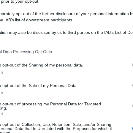
 prior to your opt-out.
rately opt-out of the further disclosure of your personal information by
he IAB’s list of downstream participants.
tion may also be disclosed by us to third parties on the IAB’s List of 
 that may further disclose it to other third parties.
 that this website/app uses one or more Google services and may gath
l Data Processing Opt Outs
including but not limited to your visit or usage behaviour. You may click 
 to Google and its third-party tags to use your data for below specifi
o opt-out of the Sharing of my personal data.
ogle consent section.
In
o opt-out of the Sale of my Personal Data.
In
to opt-out of processing my Personal Data for Targeted
ing.
ti preferite
In
o opt-out of Collection, Use, Retention, Sale, and/or Sharing
ersonal Data that Is Unrelated with the Purposes for which it
lected.