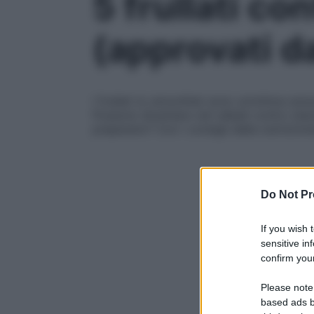
5 frullati c
(approvati da
I frullati (o smoothie) sono un’ottima solu
Possono diventare veri alleati contro sta
preparano? Con i consigli della nutrizionis
Do Not Pr
If you wish 
sensitive in
confirm your
Please note
based ads b