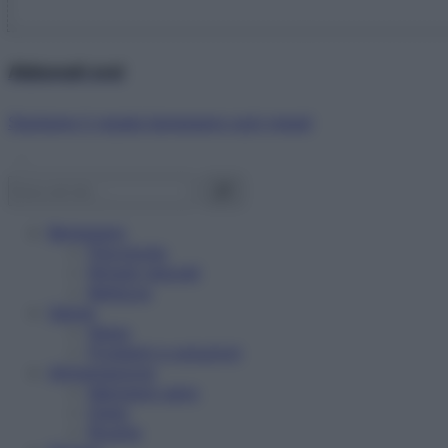
Abbonati ora!
Starbene ti regala benessere ogni mese!
Benessere
Psicologia
Rimedi naturali
Bellezza
Salute
News
Problemi e soluzioni
Alimentazione
Mangiare sano
Diete
Ricette