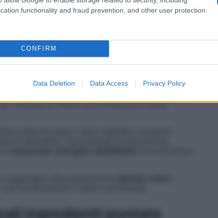
cation functionality and fraud prevention, and other user protection.
 batteri buoni che abitano il nostro
intestino
e, come è
ndamentale anche per la depurazione del nostro
CONFIRM
ullati
Data Deletion
Data Access
Privacy Policy
tep, solitamente frullando frutta – fresca o congelata –
una componente liquida come latte, bevande vegetali,
er ottenere un effetto più rinfrescante si può
thie a base di yogurt, latte vegetale o acqua di
ne le etichette», raccomanda la nutrizionista,
sso
saccarosio, sciroppi e dolcificanti
che aumentano
di aggiungere alla preparazione
spezie e semi
–
così da aumentare il valore nutrizionale.
ali ingredienti puntare