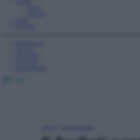
Fitness
Sport
Esercizi
Video
Podcast
Medicina AZ
Farmaci
Calcolatori
Oroscopo
Abbonamenti
Facebook
X
Instagram
Home
»
Alimentazione