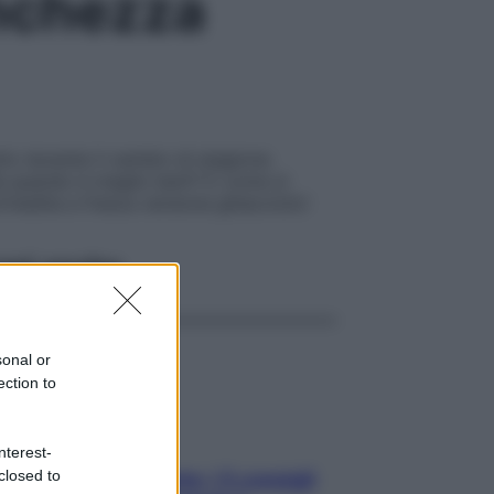
anchezza
utto durante il cambio di stagione.
Ma quando è meglio berli? E come si
’inedita e fresca versione ghiacciolo!
ggi anche
sonal or
ection to
nterest-
closed to
Sicurezza al volante: i 5 consigli