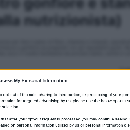
ontro gonfiore e st
lla nutrizionista)
zione per fare il pieno di fibre, vitamine e minerali, sopratt
nchezza e gonfiore se preparati con gli ingredienti giusti. 
ta, ecco 5 ricette facilissime da provare subito, anche in un
Le
ocess My Personal Information
to opt-out of the sale, sharing to third parties, or processing of your per
formation for targeted advertising by us, please use the below opt-out s
 selection.
 that after your opt-out request is processed you may continue seeing i
ased on personal information utilized by us or personal information dis