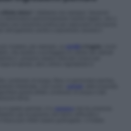
effetto detox
? «Sebbene non esistano “beveroni
 si disintossica autonomamente tramite fegato, reni e
tare una soluzione pratica per assicurarsi una buona
ari all’organismo anche e soprattutto durante il
 può ricadere, per esempio, su
mirtilli
e fragole
, ricchi
nti, che aiutano a proteggere le cellule dai radicali
itamina C, possono essere utilizzati invece per
 base di spinaci, altro ottimo ingrediente in
’alto contenuto di acqua, fibre, in particolare pectina,
olarità intestinale, così come i
cetrioli
, dalle proprietà
gonfiare grazie all’alto contenuto di acqua e alla
nzione idrica.
o in questo periodo, è lo
zenzero
che ha un’azione
lissimo per le persone che hanno difficoltà a
 fresca può infatti essere grattugiata o frullata