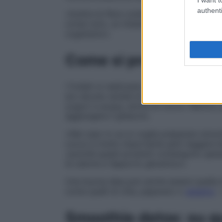
authenti
«Inoltre le fibre costituiscono il cibo dei
ormai noto, un intestino ben nutrito è fo
organismo».
Come si preparano i fr
I frullati si realizzano in pochi semplici s
e/o alcune varietà di verdure, insieme a 
yogurt e acqua, anche di cocco. Mentre, p
aggiungere il ghiaccio.
«Nel caso in cui si voglia preparare smoo
cocco è molto importante però leggere be
«poiché questi prodotti contengono spe
le calorie e l’apporto glicemico».
Una buona idea può anche essere quella 
come quelli di chia, papavero o
sesamo
– 
Smoothie detox: su qu