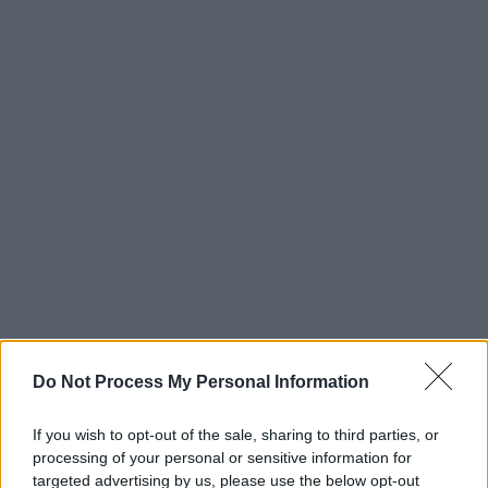
Do Not Process My Personal Information
If you wish to opt-out of the sale, sharing to third parties, or
processing of your personal or sensitive information for
targeted advertising by us, please use the below opt-out