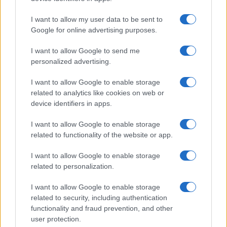
I want to allow my user data to be sent to
Google for online advertising purposes.
I want to allow Google to send me
personalized advertising.
I want to allow Google to enable storage
related to analytics like cookies on web or
device identifiers in apps.
I want to allow Google to enable storage
related to functionality of the website or app.
I want to allow Google to enable storage
related to personalization.
I want to allow Google to enable storage
related to security, including authentication
functionality and fraud prevention, and other
user protection.