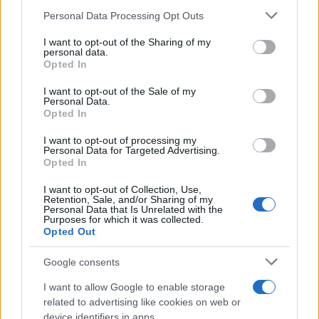
Personal Data Processing Opt Outs
This information may also be disclosed by us to third parties
on the IAB’s List of Downstream Participants that may further
I want to opt-out of the Sharing of my
disclose it to other third parties.
personal data.
Opted In
Please note that this website/app uses one or more Google
services and may gather and store information including but
I want to opt-out of the Sale of my
Personal Data.
not limited to your visit or usage behaviour. You may click to
Opted In
grant or deny consent to Google and its third-party tags to
use your data for below specified purposes in below Google
I want to opt-out of processing my
consent section.
Personal Data for Targeted Advertising.
Opted In
I want to opt-out of Collection, Use,
Retention, Sale, and/or Sharing of my
Personal Data that Is Unrelated with the
Purposes for which it was collected.
Opted Out
Google consents
I want to allow Google to enable storage
related to advertising like cookies on web or
device identifiers in apps.