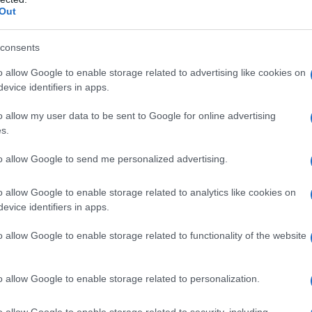
Out
consents
o allow Google to enable storage related to advertising like cookies on
evice identifiers in apps.
o allow my user data to be sent to Google for online advertising
s.
to allow Google to send me personalized advertising.
o allow Google to enable storage related to analytics like cookies on
evice identifiers in apps.
riva al mare, il gelato quando si passeggia e la bibita
e le tentazioni si moltiplicano
, ma con qualche
o allow Google to enable storage related to functionality of the website
te occasioni di convivialità che la bella stagione
o della bilancia. Spesso infatti
mantenere la linea
i scelte intelligenti
, a tavola e non solo.
o allow Google to enable storage related to personalization.
o allow Google to enable storage related to security, including