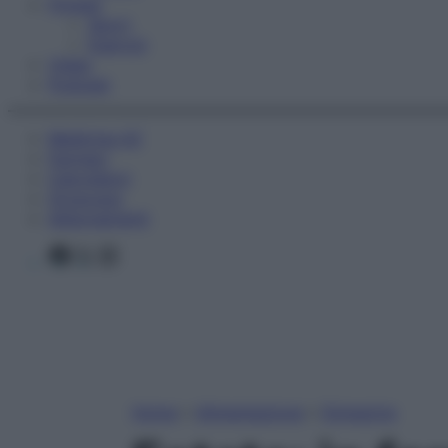
Fitness
Sport
Esercizi
Video
Podcast
Medicina AZ
Farmaci
Calcolatori
Oroscopo
Abbonamenti
Facebook
X
Instagram
Home
»
Alimentazione
»
Dimagrire