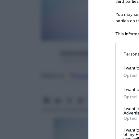
third parties
You may sepa
parties on t
This informa
Participants
Please note
starbeneeditor6
Persona
information 
3 Giugno 2015 – Lettura 3 minuti
deny consent
I want t
in below Go
Google
Discover
Fon
Opted 
Seguici su
I want t
Opted 
I want 
Advertis
Opted 
I want t
of my P
was col