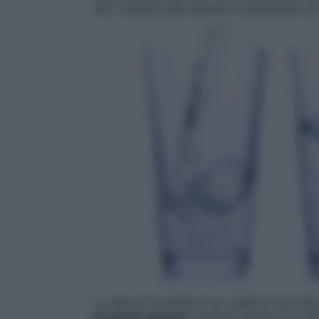
etto rispetto alla versione tradizionale co
La sete si fa sentire e la voglia di una be
bevande gassate
, acqua a parte, è un mo