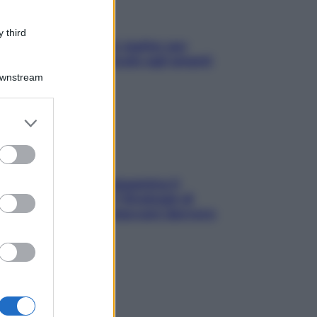
 third
L’oroscopo food di Jupiter per
l’estate 2026 dedicato agli amanti
del cibo
Downstream
er and store
to grant or
ed purposes
La trappola della dopamina ti
segue in spiaggia? Strategie di
digital detox per staccare davvero