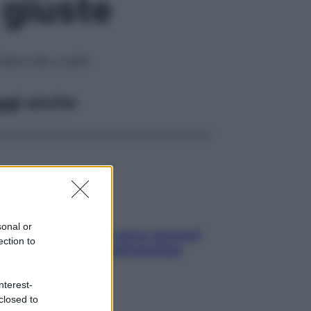
 giuste
ibera alle cruditè
ggi anche
sonal or
Contare le calorie serve ancora?
ection to
La risposta della nutrizionista
nterest-
closed to