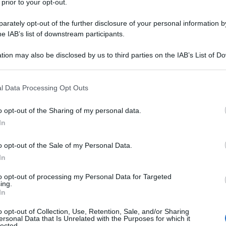
 prior to your opt-out.
rately opt-out of the further disclosure of your personal information by
he IAB’s list of downstream participants.
tion may also be disclosed by us to third parties on the IAB’s List of 
 that may further disclose it to other third parties.
 that this website/app uses one or more Google services and may gath
l Data Processing Opt Outs
including but not limited to your visit or usage behaviour. You may click 
 to Google and its third-party tags to use your data for below specifi
o opt-out of the Sharing of my personal data.
ogle consent section.
ti preferite
In
o opt-out of the Sale of my Personal Data.
In
to opt-out of processing my Personal Data for Targeted
ing.
In
o opt-out of Collection, Use, Retention, Sale, and/or Sharing
ersonal Data that Is Unrelated with the Purposes for which it
lected.