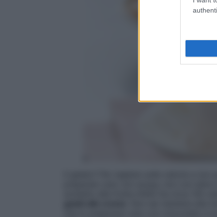
authenti
Il gelato? Per tagliare sulle calorie e non 
preparato solo con acqua, non con latte e 
sorbetto alla frutta infatti ha circa 130 ca
gelati alle creme
. Non sai resistere alla 
che lo preparano solo con cioccolato e a