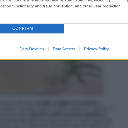
cation functionality and fraud prevention, and other user protection.
CONFIRM
Data Deletion
Data Access
Privacy Policy
pesare sulla linea
meglio scegliere il sorbetto
: è
panna, e quindi riduce di netto l’apporto calorico. Il
lorie per etto,
dal 30% al 50% in meno rispetto ai
tentazione del gelato al cioccolato? Ci sono gelaterie
cqua, con un risparmio di almeno 40-50 calorie per