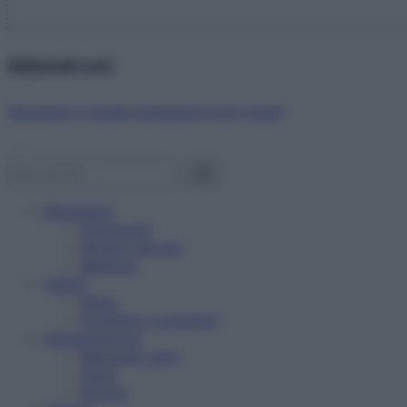
Abbonati ora!
Starbene ti regala benessere ogni mese!
Benessere
Psicologia
Rimedi naturali
Bellezza
Salute
News
Problemi e soluzioni
Alimentazione
Mangiare sano
Diete
Ricette