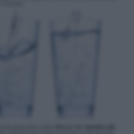
n la panna.
vanda ghiacciata è tanta.
Dire un “no” tassativo alle
do semplice per evitare di arrivare a fine giornata