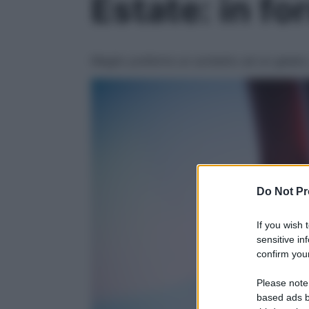
Estate: in fo
Meglio preferire un sorbetto ad un gelato,
Do Not Pr
If you wish 
sensitive in
confirm your
Please note
based ads b