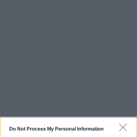
Do Not Process My Personal Information