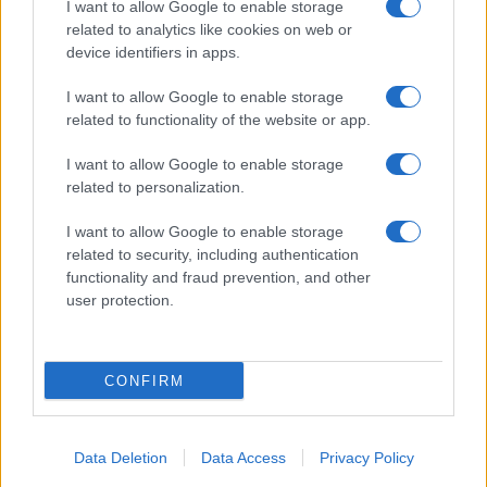
I want to allow Google to enable storage
related to analytics like cookies on web or
device identifiers in apps.
I want to allow Google to enable storage
related to functionality of the website or app.
I want to allow Google to enable storage
related to personalization.
I want to allow Google to enable storage
related to security, including authentication
functionality and fraud prevention, and other
user protection.
CONFIRM
Data Deletion
Data Access
Privacy Policy