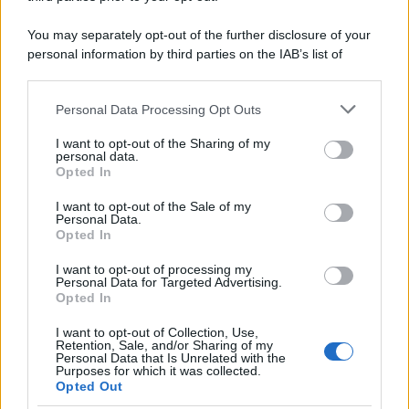
You may separately opt-out of the further disclosure of your
personal information by third parties on the IAB’s list of
downstream participants.
Personal Data Processing Opt Outs
This information may also be disclosed by us to third parties
on the IAB’s List of Downstream Participants that may further
I want to opt-out of the Sharing of my
disclose it to other third parties.
personal data.
Opted In
Please note that this website/app uses one or more Google
services and may gather and store information including but
I want to opt-out of the Sale of my
Personal Data.
not limited to your visit or usage behaviour. You may click to
Opted In
grant or deny consent to Google and its third-party tags to
use your data for below specified purposes in below Google
I want to opt-out of processing my
consent section.
Personal Data for Targeted Advertising.
Opted In
I want to opt-out of Collection, Use,
Retention, Sale, and/or Sharing of my
Personal Data that Is Unrelated with the
Purposes for which it was collected.
Opted Out