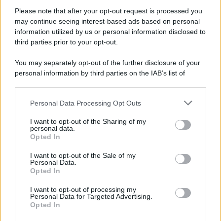
Please note that after your opt-out request is processed you
may continue seeing interest-based ads based on personal
information utilized by us or personal information disclosed to
third parties prior to your opt-out.
You may separately opt-out of the further disclosure of your
personal information by third parties on the IAB’s list of
downstream participants.
Personal Data Processing Opt Outs
This information may also be disclosed by us to third parties
on the IAB’s List of Downstream Participants that may further
I want to opt-out of the Sharing of my
disclose it to other third parties.
personal data.
Opted In
Please note that this website/app uses one or more Google
services and may gather and store information including but
I want to opt-out of the Sale of my
Personal Data.
not limited to your visit or usage behaviour. You may click to
Opted In
grant or deny consent to Google and its third-party tags to
use your data for below specified purposes in below Google
I want to opt-out of processing my
consent section.
Personal Data for Targeted Advertising.
Opted In