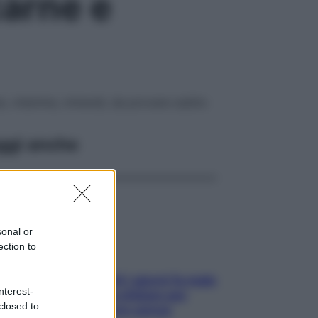
carne e
e, vitamine, minerali, da provare subito
ggi anche
sonal or
ection to
Doccia, lavarsi tutti i giorni fa male
nterest-
alla pelle? I miti da sfatare per
closed to
proteggerla davvero senza