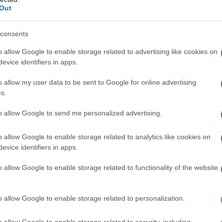
Out
le
vitamine
degli elimenti è
evitare la
cottura
», spiega
oga chef ed educatrice alimentare.
consents
e
crudi
la soluzione del carpaccio è geniale
e,
o allow Google to enable storage related to advertising like cookies on
to e salute sono garantiti
da queste ricette
evice identifiers in apps.
esta che metterti all’opera.
o allow my user data to be sent to Google for online advertising
s.
a
to allow Google to send me personalized advertising.
ttuto), 1 finocchio, 1 pompelmo rosa e 1 giallo,
ine di oliva, sale, pepe rosa.
o allow Google to enable storage related to analytics like cookies on
evice identifiers in apps.
o allow Google to enable storage related to functionality of the website
glialo finemente e immergilo in acqua e ghiaccio.
 parte bianca, affetta quello rosa e pela al vivo
ompelmo rosa nei piatti, aggiungi il branzino e
o allow Google to enable storage related to personalization.
 pompelmo giallo, il basilico e l’olio mescolato con
o allow Google to enable storage related to security, including