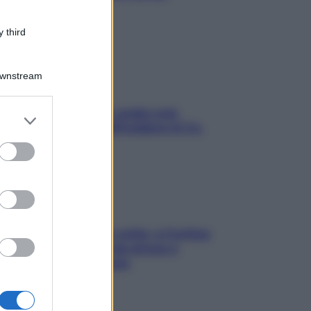
stressarla
 third
Downstream
Aria condizionata: usala così,
er and store
senza rischiare raffreddore & Co.
to grant or
ed purposes
Mindfulness tra le vette: a Cortina
due giorni lontani da stress e
ansia da smartphone