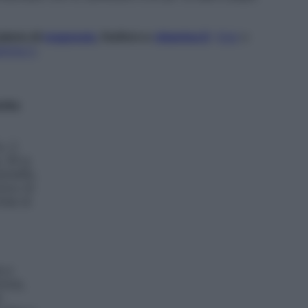
l pieno di
magnesio
, fosforo e
vitamina D
.
Kiwi
e
amina C
.
etta
o, 2
, 30 g
annella,
zico di
hiai di
a a
otola,
e