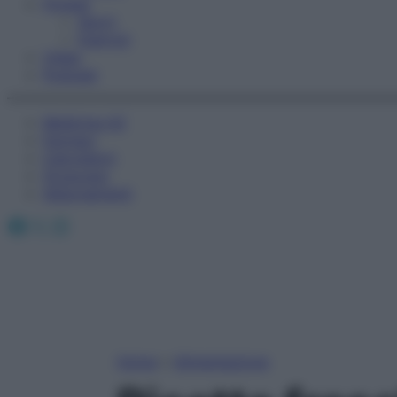
Fitness
Sport
Esercizi
Video
Podcast
Medicina AZ
Farmaci
Calcolatori
Oroscopo
Abbonamenti
Facebook
X
Instagram
Home
»
Alimentazione