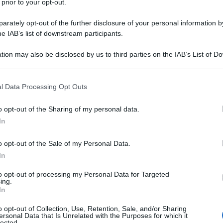
 prior to your opt-out.
rately opt-out of the further disclosure of your personal information by
he IAB’s list of downstream participants.
tion may also be disclosed by us to third parties on the IAB’s List of 
 that may further disclose it to other third parties.
 that this website/app uses one or more Google services and may gath
l Data Processing Opt Outs
including but not limited to your visit or usage behaviour. You may click 
 to Google and its third-party tags to use your data for below specifi
o opt-out of the Sharing of my personal data.
ogle consent section.
In
o opt-out of the Sale of my Personal Data.
ti preferite
In
to opt-out of processing my Personal Data for Targeted
ing.
In
o opt-out of Collection, Use, Retention, Sale, and/or Sharing
ersonal Data that Is Unrelated with the Purposes for which it
lli
lected.