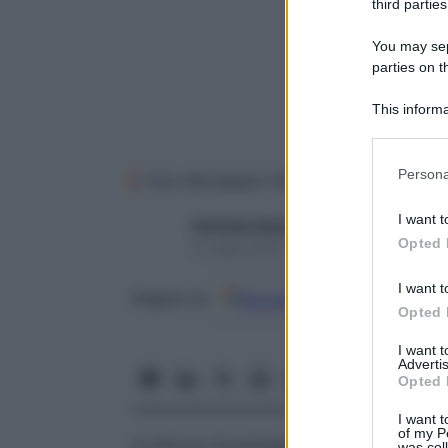
third parties
You may sepa
parties on t
This informa
Participants
Please note
Persona
Foto Mondadori Press
information 
deny consent
I want t
Gerardo Antonelli
in below Go
Opted 
6 Luglio 2022 – Lettura 3 minuti
I want t
Google
Discover
Fon
Seguici su
Opted 
I want 
Advertis
Opted 
I want t
of my P
di
Simona Acquistapace
e
Gerardo Antone
was col