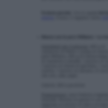
Fa bene perché.
Con lo spada
fai i
arance
, invece, ti regalano tanta
vit
Manzo con le pere Williams – La ric
Ingredienti per 4 persone.
400 g di
carpaccio di filetto o polpa di manz
pere Williams, 400 g di indivia belga
di mandorle a lamelle, 1 pizzico di c
1 pizzico di chiodi di garofano, 1 piz
cumino, 1 pizzico di zenzero, 6 cucc
olio evo, sale, pepe.
Calorie: 350 a porzione
Preparazione.
Lava l’indivia e taglial
listarelle. Riunisci le spezie in una ci
aggiungi un pizzico di sale e di pep