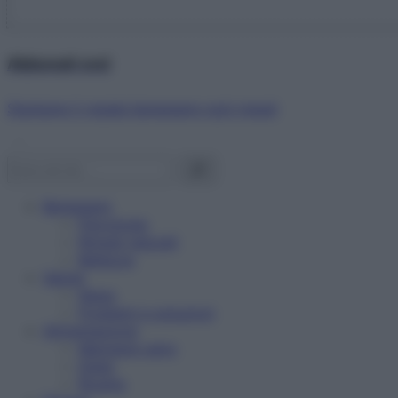
Abbonati ora!
Starbene ti regala benessere ogni mese!
Benessere
Psicologia
Rimedi naturali
Bellezza
Salute
News
Problemi e soluzioni
Alimentazione
Mangiare sano
Diete
Ricette