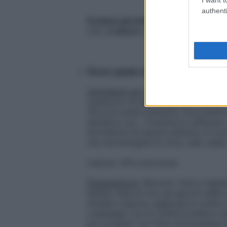
authenti
Fa bene perché.
Il
pesce
crudo, una
ore),
è sicuro
e mantiene tutto il su
Pesce spada con arance e kiwi – La 
I
ngredienti per 4 persone
. 400 g di
carpaccio di pesce spada, 2 arance, 
40 g di uvetta sultanina, finocchiett
selvatico q.b., 1 bustina di zafferano,
bicchierino di liquore all’anice, 6 cuc
olio extravergine di oliva, sale, pepe
Calorie: 370 a porzione
Preparazione.
Sbuccia i kiwi e taglial
fettine. Pela al vivo gli spicchi delle
Scalda il liquore, aggiungi le uvette 
cospargilo con le uvette scolate e str
poi condisci con l’olio extravergine 