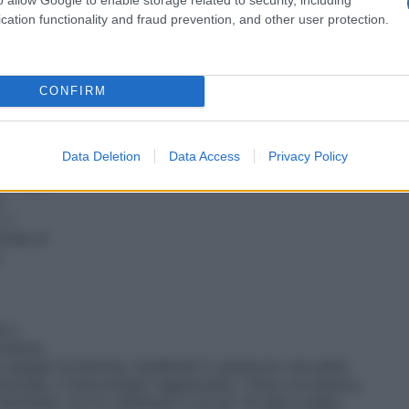
cation functionality and fraud prevention, and other user protection.
 volta abbattuto (congelato a -20 °C per almeno 96
o corredo di vitamine e
Omega 3
.
CONFIRM
ricetta
Data Deletion
Data Access
Privacy Policy
2 kiwi,
o
 1
chiai di
.
i a
 arance.
e spegni la fiamma. Suddividi il carpaccio nei piatti,
izzate, il finocchietto tagliuzzato, i kiwi e le arance,
mischiato con lo zafferano e un po’ di sale e pepe.