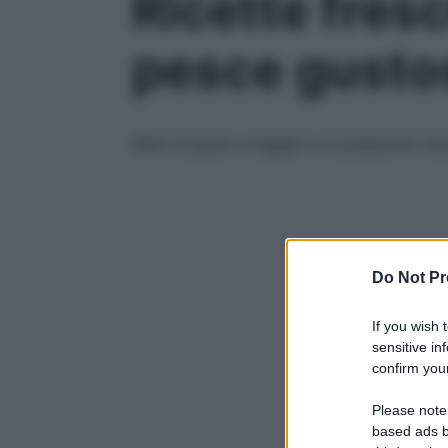
Ricette fresc
pesce gustos
Pieni di gusto e leggeri e si preparano fa
Do Not Pr
If you wish 
sensitive in
confirm your
Please note
based ads b