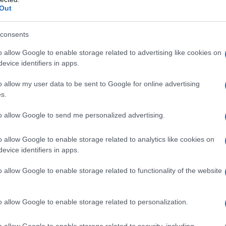
Out
rato la
notevole attività antidepressiva
di questa
mentazione del minerale
a sostegno delle tradizionali
consents
o allow Google to enable storage related to advertising like cookies on
lità, ansia e nervosismo
, è più che sufficiente il
evice identifiers in apps.
eta per arrivare ai 9 e 12 mg di assunzione quotidiana
 di nutrizione umana) rispettivamente per le donne e
o allow my user data to be sent to Google for online advertising
 medico esperto in Nutrizione, igiene e medicina
s.
to allow Google to send me personalized advertising.
o allow Google to enable storage related to analytics like cookies on
ity, pubblicata sulla rivista
Nutrients
, ha analizzato i
evice identifiers in apps.
i al rapporto tra zinco e psiche
: «Tutte le ricerche
no stretto legame tra il quantitativo di minerale
o allow Google to enable storage related to functionality of the website
cofisico.
ell’umore
e allevia i
sintomi della depressione
,
o allow Google to enable storage related to personalization.
disordini ormonali che accompagnano la menopausa
.
e provocare il
Dag, cioè il disturbo d’ansia
o allow Google to enable storage related to security, including