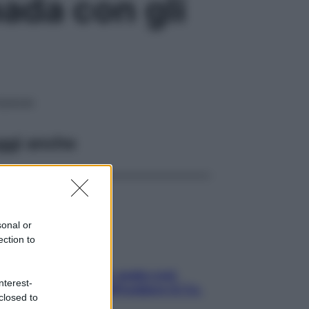
ada con gli
nopausa
ggi anche
sonal or
ection to
Aria condizionata: usala così,
nterest-
senza rischiare raffreddore & Co.
closed to