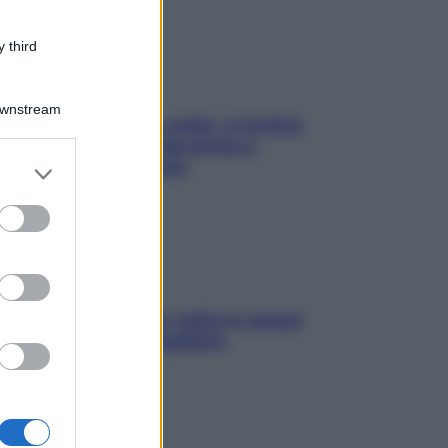
 third
Downstream
Mindfulness tra le vette: a Cortina
due giorni lontani da stress e
ansia da smartphone
er and store
to grant or
ed purposes
SOS pelle irritabile: tutte le mosse
per riportarla in equilibrio