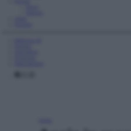
Fitness
Sport
Esercizi
Video
Podcast
Medicina AZ
Farmaci
Calcolatori
Oroscopo
Abbonamenti
Facebook
X
Instagram
Home