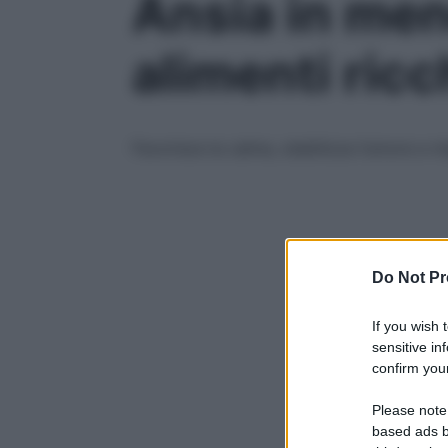
Ansia in men
alimenti ricc
Favorisce la calma, stabilizza l’umore e 
Do Not Pr
If you wish 
sensitive in
confirm your
Please note
based ads b