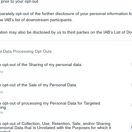
 prior to your opt-out.
rately opt-out of the further disclosure of your personal information by
he IAB’s list of downstream participants.
tion may also be disclosed by us to third parties on the IAB’s List of 
 that may further disclose it to other third parties.
 that this website/app uses one or more Google services and may gath
l Data Processing Opt Outs
including but not limited to your visit or usage behaviour. You may click 
 to Google and its third-party tags to use your data for below specifi
o opt-out of the Sharing of my personal data.
ogle consent section.
ti preferite
In
o opt-out of the Sale of my Personal Data.
In
to opt-out of processing my Personal Data for Targeted
ing.
In
o opt-out of Collection, Use, Retention, Sale, and/or Sharing
e quella di
rilassare in modo efficace il sistema
ersonal Data that Is Unrelated with the Purposes for which it
lected.