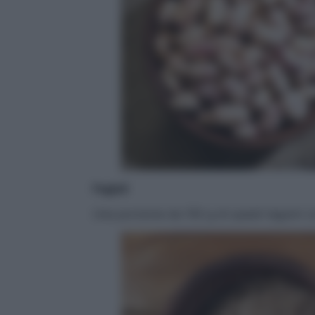
Fagioli
Una porzione da 150 g di questi legumi cot