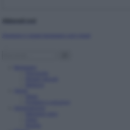
Abbonati ora!
Starbene ti regala benessere ogni mese!
Benessere
Psicologia
Rimedi naturali
Bellezza
Salute
News
Problemi e soluzioni
Alimentazione
Mangiare sano
Diete
Ricette