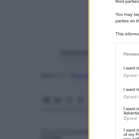
third parties
You may sepa
parties on t
This informa
Participants
Please note
Francesca Soccorsi
Persona
information 
6 Aprile 2018 – Lettura 3 minuti
deny consent
I want t
in below Go
Google
Discover
Fon
Seguici su
Opted 
I want t
Opted 
I want 
Advertis
Opted 
I want t
Tra le molte proprietà dello
zinco
c’è anch
of my P
nervoso
.
was col