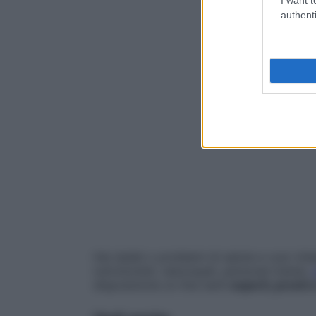
authenti
Hai dubbi o problemi di salute e vuoi chie
nutrizionisti, naturopati, personal trainer,
disposizione on line tanti
esperti, pronti