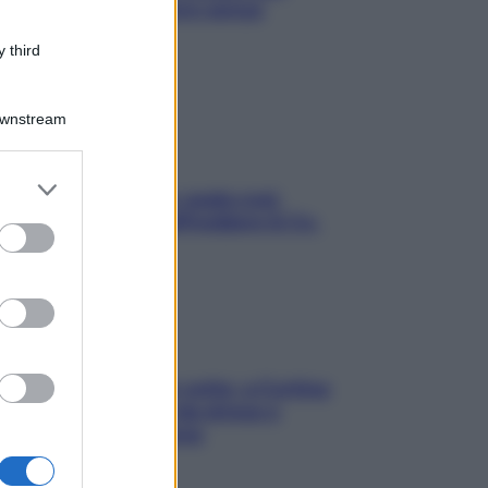
proteggerla davvero senza
stressarla
 third
Downstream
er and store
Aria condizionata: usala così,
to grant or
senza rischiare raffreddore & Co.
ed purposes
Mindfulness tra le vette: a Cortina
due giorni lontani da stress e
ansia da smartphone