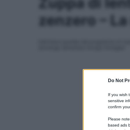
Zuppa di len
zenzero – La 
Dall’ottava puntata del programma di Cana
tecnologo alimentare Giorgio Donegani
Do Not Pr
If you wish 
sensitive in
confirm your
Please note
based ads b