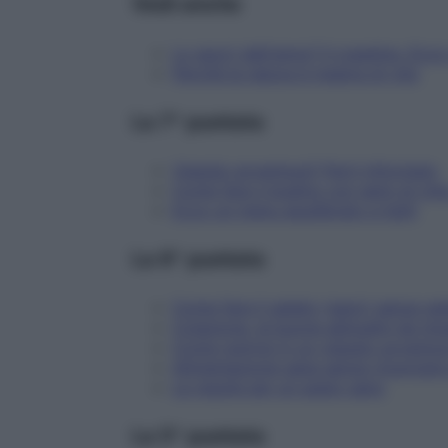
Vedi anche
Lo sport dell'anno? Il crawling. Ecco
Perché la natura è mastra di vita
La 7^ puntata
Viaggio avventura? Parti informato
Come fare il budino con semi di chi
Ecco un menu equilibrato e light
La 6^ puntata
Come fare il gelato (sano) senza gel
Colazione, le buone abitudini da im
Come nutrirsi in un viaggio avventu
Alimentazione sana senza rinunciare
Le regole per un pasto sano
La 5^ puntata