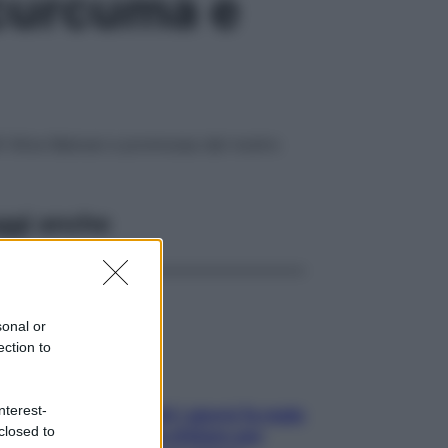
 curcuma e
f Alice Balossi e promossa dal nostro
ggi anche
sonal or
ection to
nterest-
Doccia, lavarsi tutti i giorni fa male
closed to
alla pelle? I miti da sfatare per