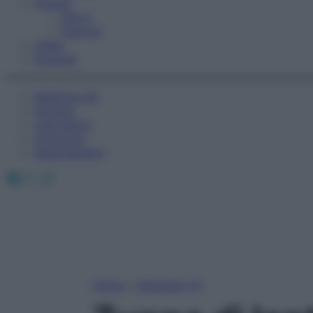
Fitness
Sport
Esercizi
Video
Podcast
Medicina AZ
Farmaci
Calcolatori
Oroscopo
Abbonamenti
Facebook
X
Instagram
Home
»
Starbene TV