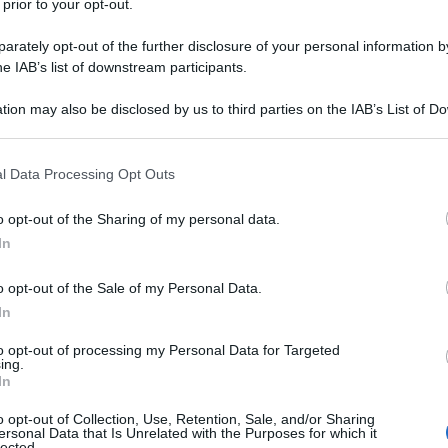
 prior to your opt-out.
rately opt-out of the further disclosure of your personal information by
he IAB’s list of downstream participants.
tion may also be disclosed by us to third parties on the IAB’s List of 
 that may further disclose it to other third parties.
 that this website/app uses one or more Google services and may gath
l Data Processing Opt Outs
including but not limited to your visit or usage behaviour. You may click 
 to Google and its third-party tags to use your data for below specifi
o opt-out of the Sharing of my personal data.
ogle consent section.
In
o opt-out of the Sale of my Personal Data.
In
to opt-out of processing my Personal Data for Targeted
ti preferite
ing.
In
o opt-out of Collection, Use, Retention, Sale, and/or Sharing
ersonal Data that Is Unrelated with the Purposes for which it
lected.