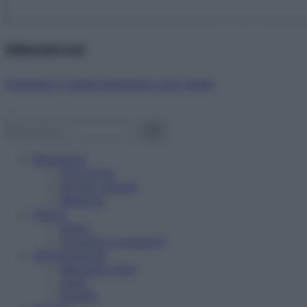
Abbonati ora!
Starbene ti regala benessere ogni mese!
Benessere
Psicologia
Rimedi naturali
Bellezza
Salute
News
Problemi e soluzioni
Alimentazione
Mangiare sano
Diete
Ricette