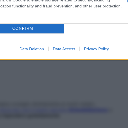
cation functionality and fraud prevention, and other user protection.
CONFIRM
Data Deletion
Data Access
Privacy Policy
dere consiglio direttamente ai nostri medici,
clicca qui: con il nostro servizio
#chiediaStarbene
a
 a rispondere gratuitamente
.