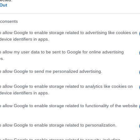
Out
consents
e zenzero
: è la deliziosa ricetta che ci ha regalato la
iugno 2017, nell’ottava e ultima puntata di
In Forma
o allow Google to enable storage related to advertising like cookies on
benessere di Canale 5 condotto da Tessa Gelisio.
evice identifiers in apps.
i!
o allow my user data to be sent to Google for online advertising
lcio
“, approva il nostro tecnologo alimentare
Giorgio
s.
to allow Google to send me personalized advertising.
 per 4 persone. Fai un soffritto con un cipollotto
decorticate. Copri con 1/2 litro di brodo vegetale e
o allow Google to enable storage related to analytics like cookies on
cucchiaino di curcuma e uno di zenzero grattugiato.
evice identifiers in apps.
nisci con qualche fogliolina di coriandolo.
o allow Google to enable storage related to functionality of the website
rasmessa su Canale 5? Guardala qui:
o allow Google to enable storage related to personalization.
o allow Google to enable storage related to security, including