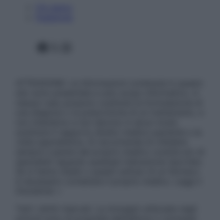
Chi siamo
Pubblicità
Facebook
X
Instagram
ATTENZIONE: Le informazioni contenute in questo
sito sono presentate a solo scopo informativo, in
nessun caso possono costituire la formulazione di
una diagnosi o la prescrizione di un trattamento, e
non intendono e non devono in alcun modo
sostituire il rapporto diretto medico-paziente o la
visita specialistica. Si raccomanda di chiedere
sempre il parere del proprio medico curante e/o di
specialisti riguardo qualsiasi indicazione riportata.
Se si hanno dubbi o quesiti sull’uso di un farmaco
è necessario contattare il proprio medico. Leggi il
Disclaimer »
Tutti i diritti riservati. Le immagini utilizzate negli
articoli sono di proprietà dell’editore o concesse