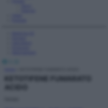
Fitness
Sport
Esercizi
Video
Podcast
Medicina AZ
Farmaci
Calcolatori
Oroscopo
Abbonamenti
Facebook
X
Instagram
Home
»
KETOTIFENE FUMARATO ACIDO
KETOTIFENE FUMARATO
ACIDO
Farmaci