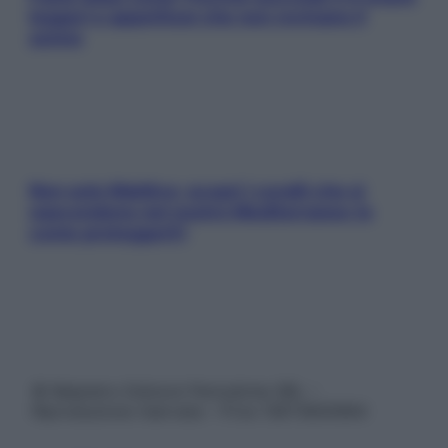
leggeri e appetitosi che non rovinano il
sonno
Non solo Maldive: scopri i coralli che si
nascondono nel nostro Mediterraneo (e
come proteggerli)
© Belpietro Edizioni Periodiche SRL –
Riproduzione riservata – P.Iva 13673600964