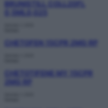
BRUNISTILL COLL20FL
0,5ML0,025
Gennaio 1, 2025
Farmaci
CHETOFEN 15CPR 2MG RP
Gennaio 1, 2025
Farmaci
CHETOTIFENE MY 15CPR
2MG RP
Gennaio 1, 2025
Farmaci