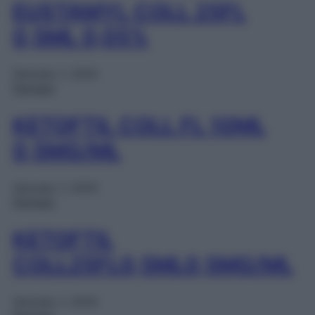
EUSTAMYL COLL 25FL
0,5ML 0,05%
Gennaio 1, 2025
Farmaci
KETOFTIL COLL FL 10ML
0,5MG/ML
Gennaio 1, 2025
Farmaci
KETOFTIL
COLL25FL0,5ML0,5MG/ML
Gennaio 1, 2025