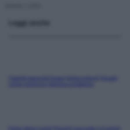
Gennaio 1, 2025
Leggi anche
Capelli spezzati lungo l’attaccatura? Scopri
come risolvere l’annoso problema
Fame dopo cena? Perché succede e 6 snack