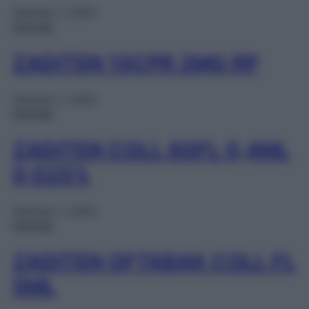
Gennaio 1, 2025
Farmaci
ZADITEN 15CPR 2MG RP
Gennaio 1, 2025
Farmaci
ZADITEN COLL 60FL 0,4ML
0,025%
Gennaio 1, 2025
Farmaci
ZADITEN OFTABAK COLL FL
5ML