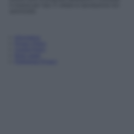
in licenza per l’uso. È vietata la riproduzione non
autorizzata.
Informativa
Privacy Policy
Cookie Policy
Note Legali
Preferenze Privacy