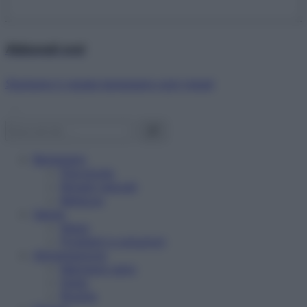
Abbonati ora!
Starbene ti regala benessere ogni mese!
Benessere
Psicologia
Rimedi naturali
Bellezza
Salute
News
Problemi e soluzioni
Alimentazione
Mangiare sano
Diete
Ricette