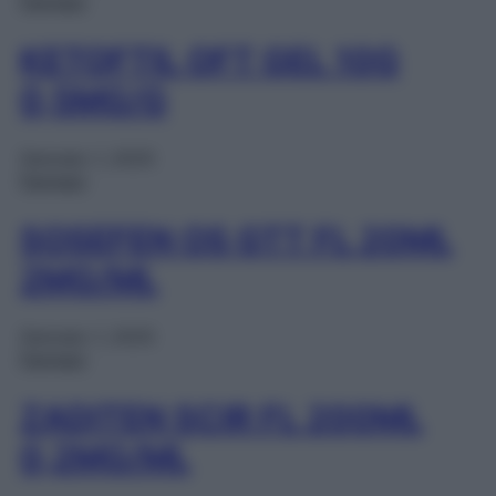
Farmaci
KETOFTIL OFT GEL 10G
0,5MG/G
Gennaio 1, 2025
Farmaci
SOSEFEN OS GTT FL 20ML
2MG/ML
Gennaio 1, 2025
Farmaci
ZADITEN SCIR FL 200ML
0,2MG/ML