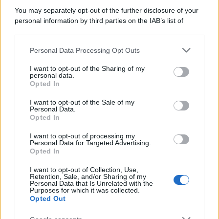
You may separately opt-out of the further disclosure of your
personal information by third parties on the IAB’s list of
downstream participants.
Personal Data Processing Opt Outs
This information may also be disclosed by us to third parties
on the IAB’s List of Downstream Participants that may further
I want to opt-out of the Sharing of my
disclose it to other third parties.
personal data.
Opted In
Please note that this website/app uses one or more Google
services and may gather and store information including but
I want to opt-out of the Sale of my
Personal Data.
not limited to your visit or usage behaviour. You may click to
Opted In
grant or deny consent to Google and its third-party tags to
use your data for below specified purposes in below Google
I want to opt-out of processing my
consent section.
Personal Data for Targeted Advertising.
Opted In
I want to opt-out of Collection, Use,
Retention, Sale, and/or Sharing of my
Personal Data that Is Unrelated with the
Purposes for which it was collected.
Opted Out