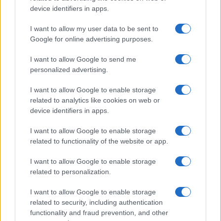
device identifiers in apps.
I want to allow my user data to be sent to
Google for online advertising purposes.
I want to allow Google to send me
personalized advertising.
I want to allow Google to enable storage
related to analytics like cookies on web or
device identifiers in apps.
I want to allow Google to enable storage
related to functionality of the website or app.
I want to allow Google to enable storage
related to personalization.
I want to allow Google to enable storage
related to security, including authentication
functionality and fraud prevention, and other